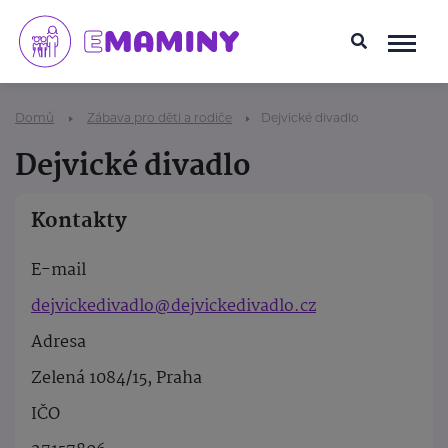
Domů
Zábava pro děti a rodiče
Dejvické divadlo
Dejvické divadlo
Kontakty
E-mail
dejvickedivadlo@dejvickedivadlo.cz
Adresa
Zelená 1084/15, Praha
IČO