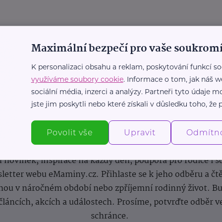
Maximální bezpečí pro vaše soukromí
K personalizaci obsahu a reklam, poskytování funkcí so
využíváme soubory cookie
. Informace o tom, jak náš w
sociální média, inzerci a analýzy. Partneři tyto údaje
jste jim poskytli nebo které získali v důsledku toho, že p
Newsletter
Povolit vše
Upravit
Odmítn
 novinek, inspirace na každý den, podpora pro rodiče i s
letter webu eMaminy.cz. Přihlaste se k jeho odběru a čt
ou v náročném období nebo zpříjemní rodinný život. Buď
článcích, akcích a událostech. Prosíme, potvrďte odběr v
schránce.