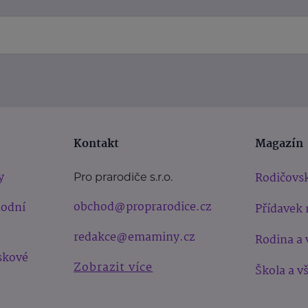
Kontakt
Magazín
y
Rodičovsk
Pro prarodiče s.r.o.
obchod@proprarodice.cz
hodní
Přídavek 
redakce@emaminy.cz
Rodina a 
skové
Zobrazit více
Škola a v