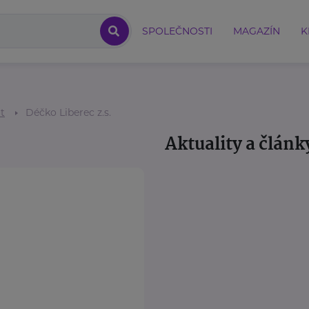
SPOLEČNOSTI
MAGAZÍN
K
ot
Déčko Liberec z.s.
Aktuality a článk