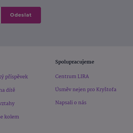
Odeslat
Spolupracujeme
Centrum LIRA
ý příspěvek
Úsměv nejen pro Kryštofa
na dítě
Napsali o nás
vztahy
še kolem