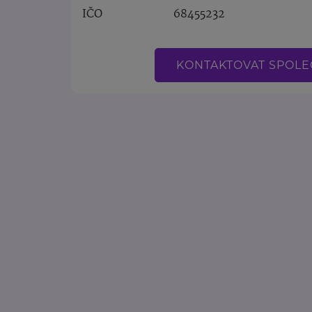
IČO
68455232
KONTAKTOVAT SPOL