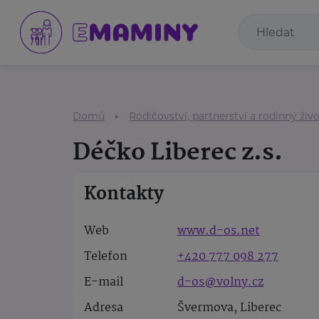
Domů
Rodičovství, partnerství a rodinný živ
Déčko Liberec z.s.
Kontakty
Web
www.d-os.net
Telefon
+420 777 098 277
E-mail
d-os@volny.cz
Adresa
Švermova, Liberec