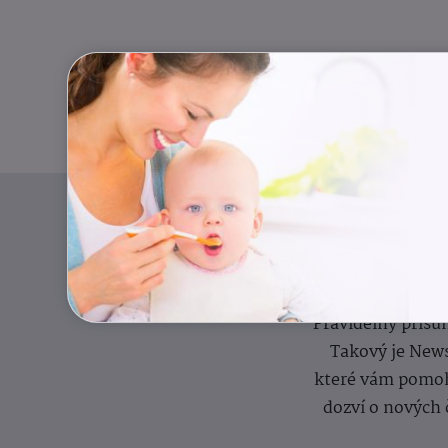
Pravidelný přísun
Takový je News
které vám pomoh
dozví o nových 