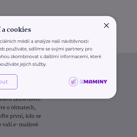
×
 a cookies
ciálních médií a analýze naší návštěvnosti
eb používáte, sdílíme se svými partnery pro
 mohou zkombinovat s dalšími informacemi, které
oužíváte jejich služby.
out
dílení zkušeností.
ěte o tématech,
te první, kdo se
e vaší e-mailové