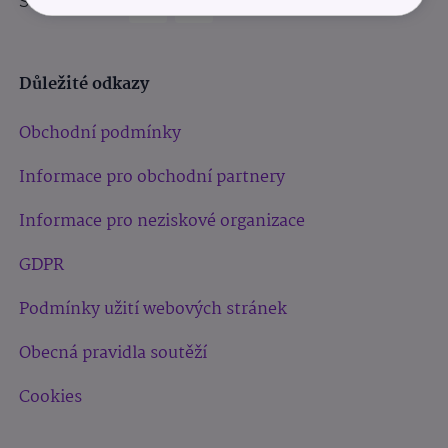
Sledujte nás:
Důležité odkazy
Obchodní podmínky
Informace pro obchodní partnery
Informace pro neziskové organizace
GDPR
Podmínky užití webových stránek
Obecná pravidla soutěží
Cookies