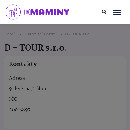
Domů
Cestování s dětmi
D - TOUR s.r.o.
D - TOUR s.r.o.
Kontakty
Adresa
9. května, Tábor
IČO
26015897