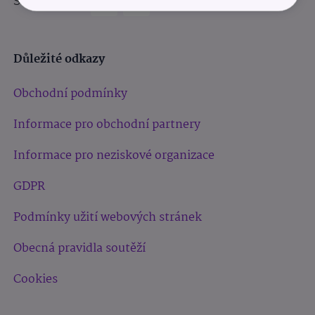
Sledujte nás:
Důležité odkazy
Obchodní podmínky
Informace pro obchodní partnery
Informace pro neziskové organizace
GDPR
Podmínky užití webových stránek
Obecná pravidla soutěží
Cookies