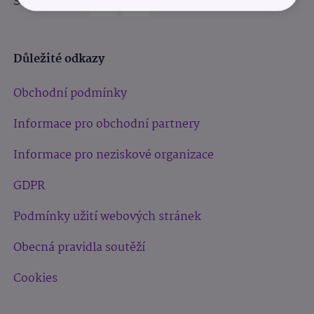
Sledujte nás:
Důležité odkazy
Obchodní podmínky
Informace pro obchodní partnery
Informace pro neziskové organizace
GDPR
Podmínky užití webových stránek
Obecná pravidla soutěží
Cookies