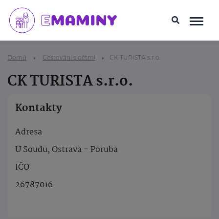
Domů
Cestování s dětmi
CK TURISTA s.r.o.
CK TURISTA s.r.o.
Kontakty
Adresa
U Soudu, Ostrava - Poruba
IČO
26787016