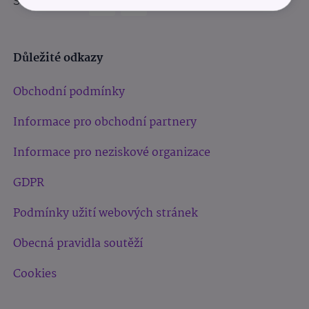
Sledujte nás:
Důležité odkazy
Obchodní podmínky
Informace pro obchodní partnery
Informace pro neziskové organizace
GDPR
Podmínky užití webových stránek
Obecná pravidla soutěží
Cookies