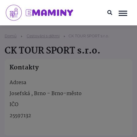
Domů
Cestování s dětmi
CK TOUR SPORT s.r.o.
CK TOUR SPORT s.r.o.
Kontakty
Adresa
Josefská , Brno - Brno-město
IČO
25597132