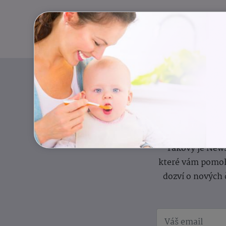
Pravidelný přísun
Takový je News
které vám pomoh
dozví o nových 