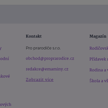
Kontakt
Magazín
y
Rodičovsk
Pro prarodiče s.r.o.
obchod@proprarodice.cz
hodní
Přídavek 
redakce@emaminy.cz
Rodina a 
skové
Zobrazit více
Škola a v
bových