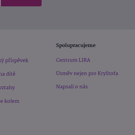
Spolupracujeme
Centrum LIRA
ý příspěvek
Úsměv nejen pro Kryštofa
na dítě
Napsali o nás
vztahy
še kolem