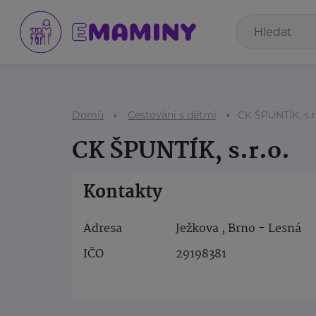
Domů
Cestování s dětmi
CK ŠPUNTÍK, s.r
CK ŠPUNTÍK, s.r.o.
Kontakty
Adresa
Ježkova , Brno - Lesná
IČO
29198381