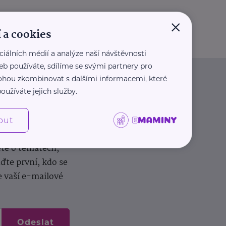
×
 a cookies
ciálních médií a analýze naší návštěvnosti
eb používáte, sdílíme se svými partnery pro
 mohou zkombinovat s dalšími informacemi, které
oužíváte jejich služby.
out
dílení zkušeností.
ěte o tématech,
te první, kdo se
e vaší e-mailové
Odeslat