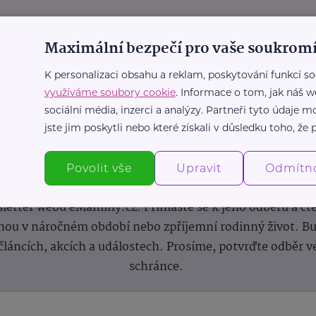
Maximální bezpečí pro vaše soukromí
K personalizaci obsahu a reklam, poskytování funkcí so
využíváme soubory cookie
. Informace o tom, jak náš w
sociální média, inzerci a analýzy. Partneři tyto údaje
jste jim poskytli nebo které získali v důsledku toho, že p
Newsletter
Povolit vše
Upravit
Odmítn
 novinek, inspirace na každý den, podpora pro rodiče i s
letter webu eMaminy.cz. Přihlaste se k jeho odběru a čt
ou v náročném období nebo zpříjemní rodinný život. Buď
článcích, akcích a událostech. Prosíme, potvrďte odběr v
schránce.