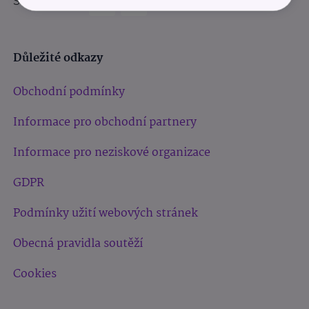
Sledujte nás:
Důležité odkazy
Obchodní podmínky
Informace pro obchodní partnery
Informace pro neziskové organizace
GDPR
Podmínky užití webových stránek
Obecná pravidla soutěží
Cookies