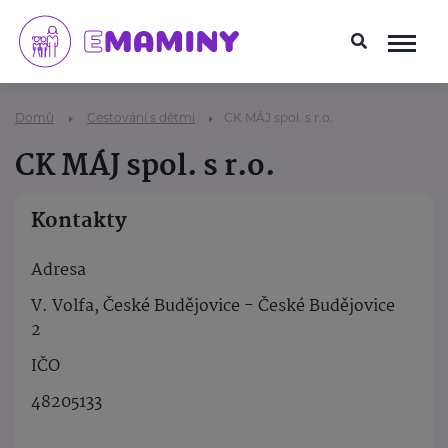
Domů
Cestování s dětmi
CK MÁJ spol. s r.o.
CK MÁJ spol. s r.o.
Kontakty
Adresa
V. Volfa, České Budějovice - České Budějovice
2
IČO
48205133