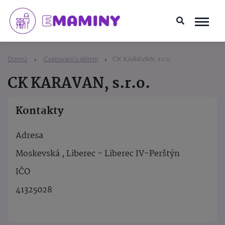
Domů
Cestování s dětmi
CK KARAVAN, s.r.o.
CK KARAVAN, s.r.o.
Kontakty
Adresa
Moskevská , Liberec - Liberec IV-Perštýn
IČO
41325028