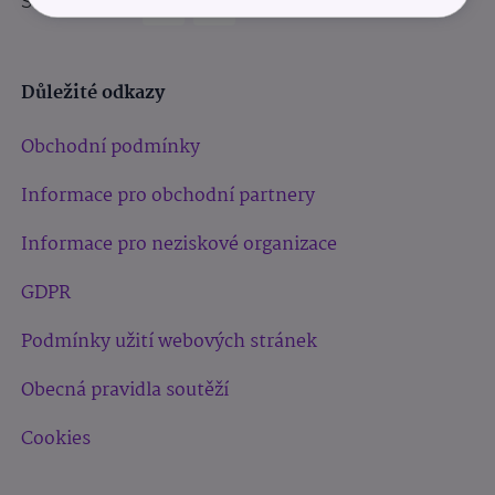
Sledujte nás:
Důležité odkazy
Obchodní podmínky
Informace pro obchodní partnery
Informace pro neziskové organizace
GDPR
Podmínky užití webových stránek
Obecná pravidla soutěží
Cookies