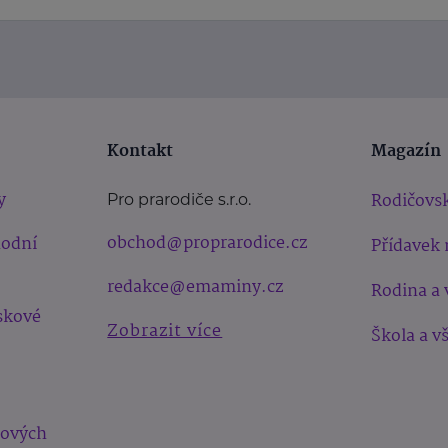
Kontakt
Magazín
y
Rodičovsk
Pro prarodiče s.r.o.
obchod@proprarodice.cz
hodní
Přídavek 
redakce@emaminy.cz
Rodina a 
skové
Zobrazit více
Škola a v
bových