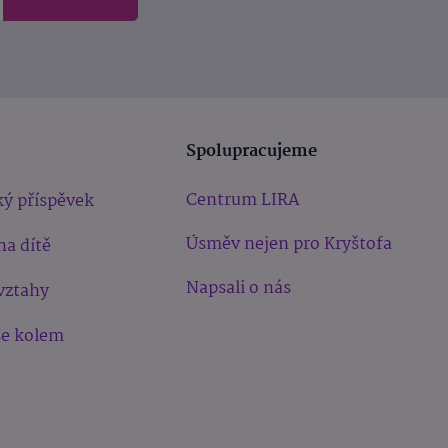
Spolupracujeme
Centrum LIRA
ý příspěvek
Úsměv nejen pro Kryštofa
na dítě
Napsali o nás
vztahy
še kolem