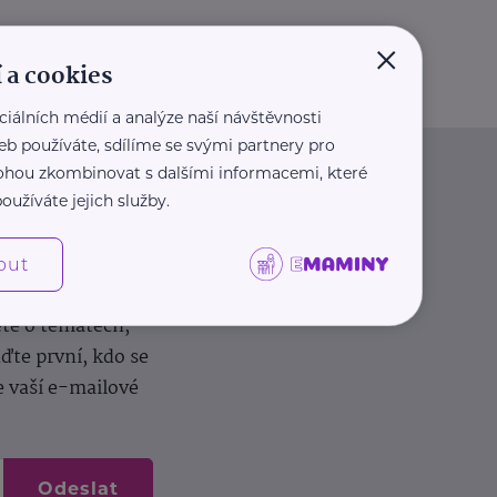
×
 a cookies
ciálních médií a analýze naší návštěvnosti
eb používáte, sdílíme se svými partnery pro
 mohou zkombinovat s dalšími informacemi, které
oužíváte jejich služby.
out
dílení zkušeností.
ěte o tématech,
te první, kdo se
e vaší e-mailové
Odeslat