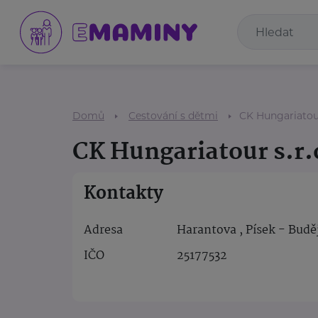
Domů
Cestování s dětmi
CK Hungariatour
CK Hungariatour s.r.
Kontakty
Adresa
Harantova , Písek - Budě
IČO
25177532