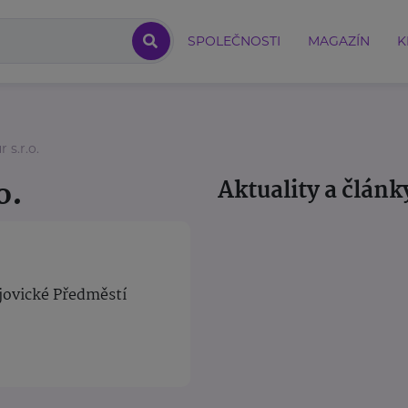
SPOLEČNOSTI
MAGAZÍN
K
 s.r.o.
o.
Aktuality a článk
jovické Předměstí