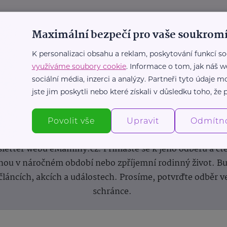
Maximální bezpečí pro vaše soukromí
K personalizaci obsahu a reklam, poskytování funkcí so
využíváme soubory cookie
. Informace o tom, jak náš w
sociální média, inzerci a analýzy. Partneři tyto údaje
jste jim poskytli nebo které získali v důsledku toho, že p
Newsletter
Povolit vše
Upravit
Odmítn
 novinek, inspirace na každý den, podpora pro rodiče i s
letter webu eMaminy.cz. Přihlaste se k jeho odběru a čt
ou v náročném období nebo zpříjemní rodinný život. Buď
článcích, akcích a událostech. Prosíme, potvrďte odběr v
schránce.