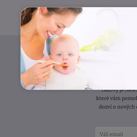
Pravidelný přísun
Takový je News
které vám pomoh
dozví o nových 