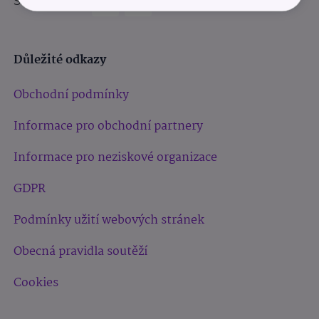
Sledujte nás:
Důležité odkazy
Obchodní podmínky
Informace pro obchodní partnery
Informace pro neziskové organizace
GDPR
Podmínky užití webových stránek
Obecná pravidla soutěží
Cookies