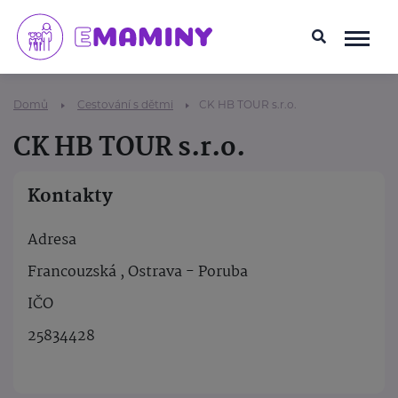
Domů
Cestování s dětmi
CK HB TOUR s.r.o.
CK HB TOUR s.r.o.
Kontakty
Adresa
Francouzská , Ostrava - Poruba
IČO
25834428