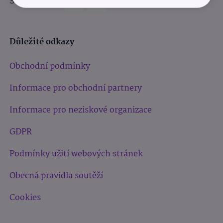
Sledujte nás:
Důležité odkazy
Obchodní podmínky
Informace pro obchodní partnery
Informace pro neziskové organizace
GDPR
Podmínky užití webových stránek
Obecná pravidla soutěží
Cookies