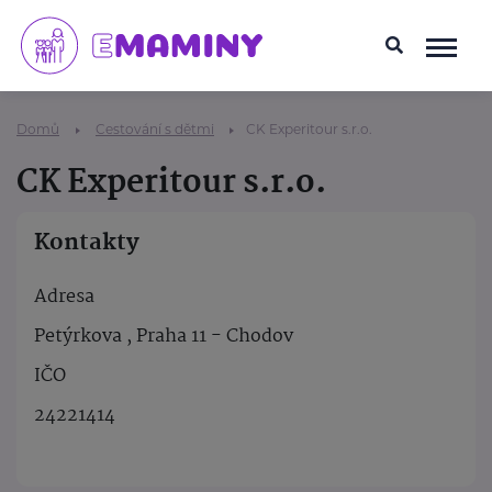
Domů
Cestování s dětmi
CK Experitour s.r.o.
CK Experitour s.r.o.
Kontakty
Adresa
Petýrkova , Praha 11 - Chodov
IČO
24221414