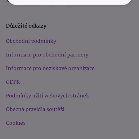
Sledujte nás:
Důležité odkazy
Obchodní podmínky
Informace pro obchodní partnery
Informace pro neziskové organizace
GDPR
Podmínky užití webových stránek
Obecná pravidla soutěží
Cookies