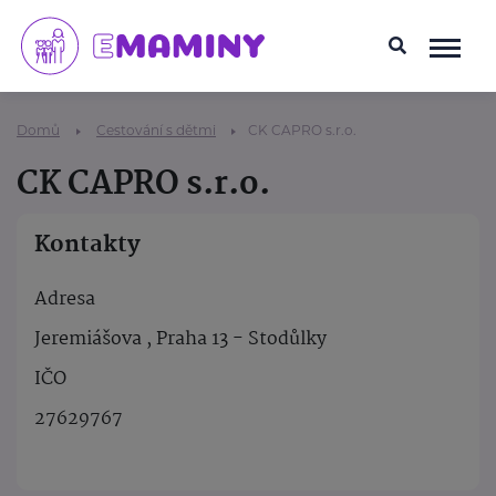
Domů
Cestování s dětmi
CK CAPRO s.r.o.
CK CAPRO s.r.o.
Kontakty
Adresa
Jeremiášova , Praha 13 - Stodůlky
IČO
27629767