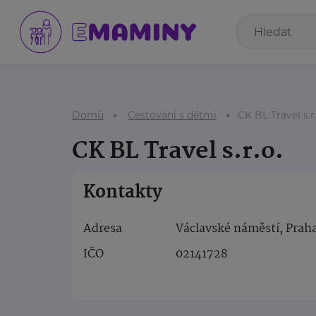
Domů
Cestování s dětmi
CK BL Travel s.r.
CK BL Travel s.r.o.
Kontakty
Adresa
Václavské náměstí, Prah
IČO
02141728