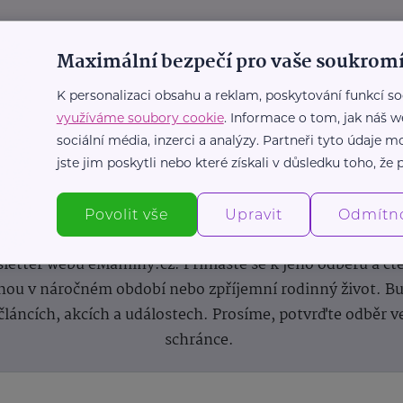
Maximální bezpečí pro vaše soukromí
K personalizaci obsahu a reklam, poskytování funkcí so
využíváme soubory cookie
. Informace o tom, jak náš w
sociální média, inzerci a analýzy. Partneři tyto údaje
jste jim poskytli nebo které získali v důsledku toho, že p
Newsletter
Povolit vše
Upravit
Odmítn
 novinek, inspirace na každý den, podpora pro rodiče i s
letter webu eMaminy.cz. Přihlaste se k jeho odběru a čt
ou v náročném období nebo zpříjemní rodinný život. Buď
článcích, akcích a událostech. Prosíme, potvrďte odběr v
schránce.