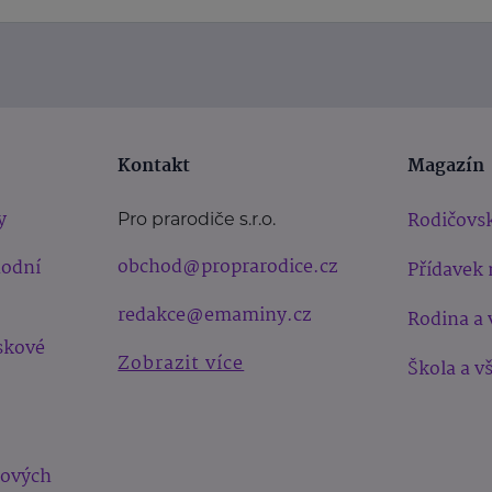
Kontakt
Magazín
y
Rodičovsk
Pro prarodiče s.r.o.
obchod@proprarodice.cz
hodní
Přídavek 
redakce@emaminy.cz
Rodina a 
skové
Zobrazit více
Škola a v
bových