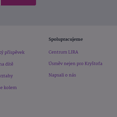
Spolupracujeme
Centrum LIRA
ý příspěvek
Úsměv nejen pro Kryštofa
na dítě
Napsali o nás
vztahy
še kolem