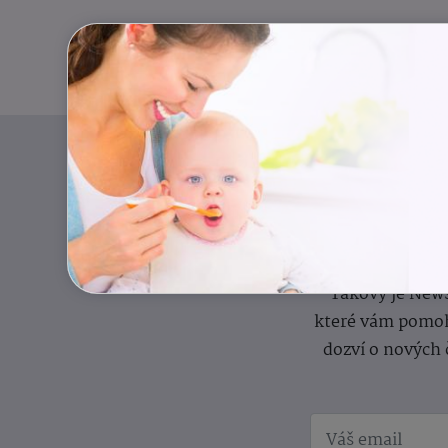
Pravidelný přísun
Takový je News
které vám pomoh
dozví o nových 