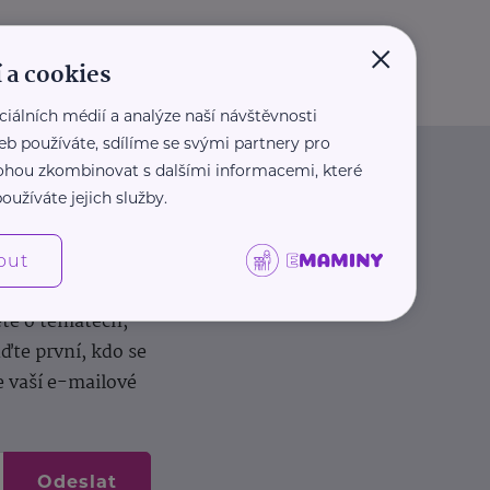
×
 a cookies
ciálních médií a analýze naší návštěvnosti
eb používáte, sdílíme se svými partnery pro
 mohou zkombinovat s dalšími informacemi, které
oužíváte jejich služby.
out
dílení zkušeností.
ěte o tématech,
te první, kdo se
e vaší e-mailové
Odeslat