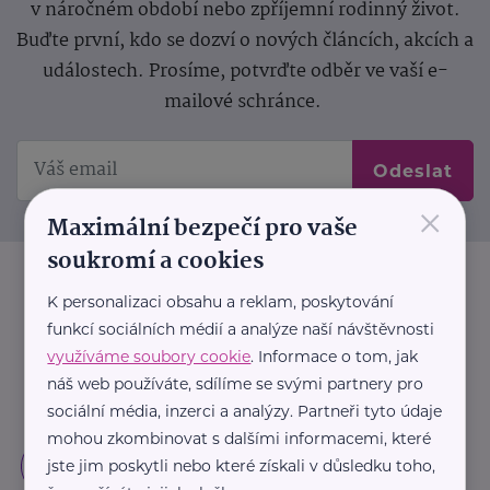
v náročném období nebo zpříjemní rodinný život.
Buďte první, kdo se dozví o nových článcích, akcích a
událostech. Prosíme, potvrďte odběr ve vaší e-
mailové schránce.
Odeslat
×
Maximální bezpečí pro vaše
soukromí a cookies
K personalizaci obsahu a reklam, poskytování
funkcí sociálních médií a analýze naší návštěvnosti
využíváme soubory cookie
. Informace o tom, jak
náš web používáte, sdílíme se svými partnery pro
sociální média, inzerci a analýzy. Partneři tyto údaje
mohou zkombinovat s dalšími informacemi, které
jste jim poskytli nebo které získali v důsledku toho,