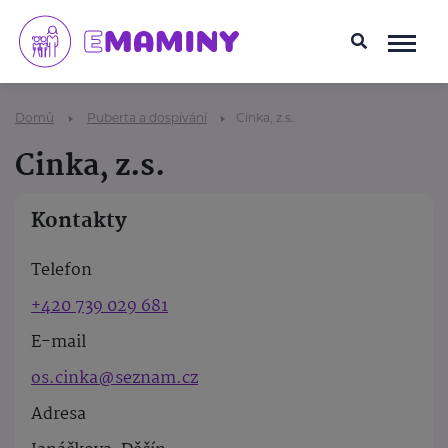
Domů
Puberta a dospívání
Cinka, z.s.
Cinka, z.s.
Kontakty
Telefon
+420 739 029 681
E-mail
os.cinka@seznam.cz
Adresa