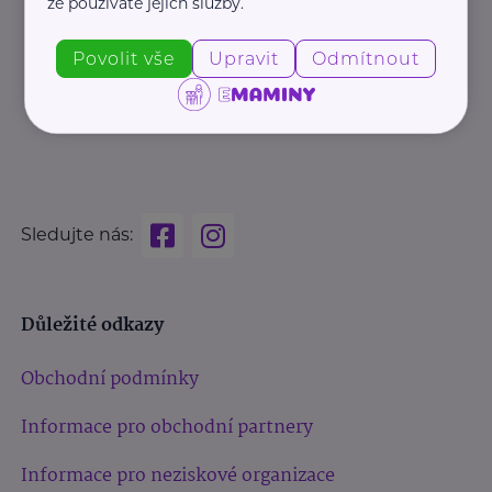
že používáte jejich služby.
Povolit vše
Upravit
Odmítnout
Sledujte nás:
Důležité odkazy
Obchodní podmínky
Informace pro obchodní partnery
Informace pro neziskové organizace