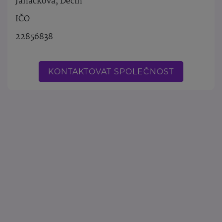
Janáčkova, Děčín
IČO
22856838
KONTAKTOVAT SPOLEČNOST