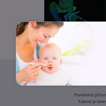
Pravidelný přísun
Takový je News