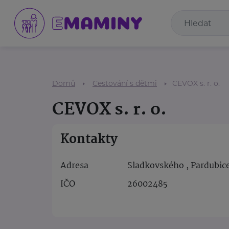
Domů
Cestování s dětmi
CEVOX s. r. o.
CEVOX s. r. o.
Kontakty
Adresa
Sladkovského , Pardubic
IČO
26002485