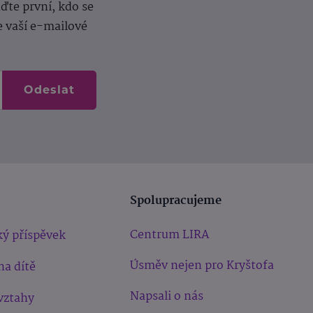
te první, kdo se
e vaší e-mailové
Odeslat
Spolupracujeme
Centrum LIRA
ý příspěvek
Úsměv nejen pro Kryštofa
na dítě
Napsali o nás
vztahy