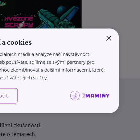
×
 a cookies
ciálních médií a analýze naší návštěvnosti
REKLAMA
eb používáte, sdílíme se svými partnery pro
 mohou zkombinovat s dalšími informacemi, které
oužíváte jejich služby.
out
dílení zkušeností.
ěte o tématech,