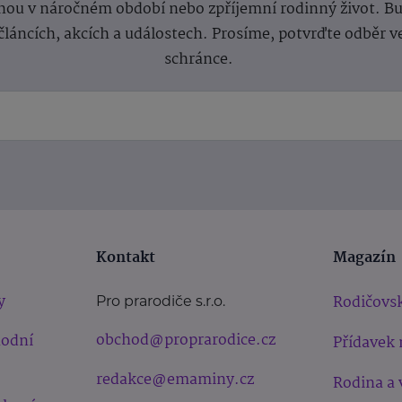
ou v náročném období nebo zpříjemní rodinný život. Buď
článcích, akcích a událostech. Prosíme, potvrďte odběr v
schránce.
Kontakt
Magazín
y
Rodičovsk
Pro prarodiče s.r.o.
obchod@proprarodice.cz
hodní
Přídavek 
redakce@emaminy.cz
Rodina a 