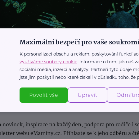
Maximální bezpečí pro vaše soukromí
K personalizaci obsahu a reklam, poskytování funkcí so
využíváme soubory cookie
. Informace o tom, jak náš w
sociální média, inzerci a analýzy. Partneři tyto údaje
jste jim poskytli nebo které získali v důsledku toho, že p
Povolit vše
Upravit
Odmítn
Newsletter
 novinek, inspirace na každý den, podpora pro rodiče i s
letter webu eMaminy.cz. Přihlaste se k jeho odběru a čt