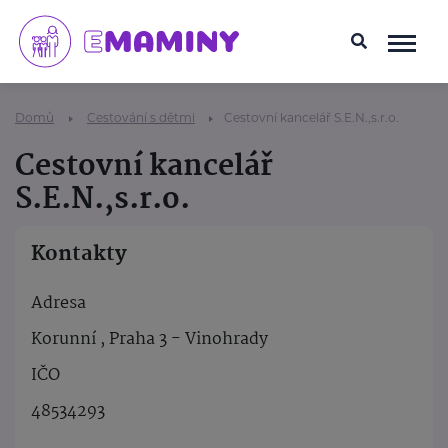
Domů
Cestování s dětmi
Cestovní kancelář S.E.N.,s.r.o.
Cestovní kancelář
S.E.N.,s.r.o.
Kontakty
Adresa
Korunní , Praha 3 - Vinohrady
IČO
48534293