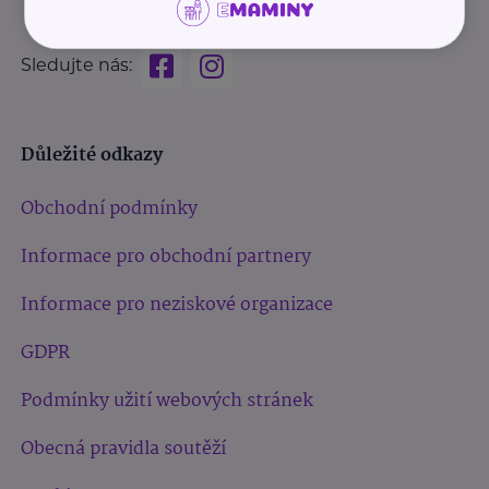
Sledujte nás:
Důležité odkazy
Obchodní podmínky
Informace pro obchodní partnery
Informace pro neziskové organizace
GDPR
Podmínky užití webových stránek
Obecná pravidla soutěží