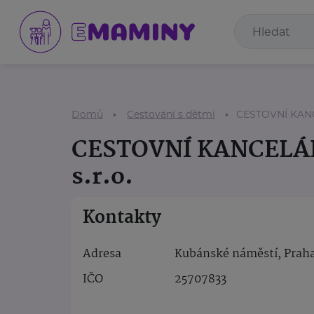
Domů
Cestování s dětmi
CESTOVNÍ KANC
CESTOVNÍ KANCELÁ
s.r.o.
Kontakty
Adresa
Kubánské náměstí, Praha
IČO
25707833