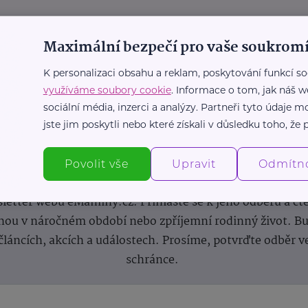
Maximální bezpečí pro vaše soukromí
K personalizaci obsahu a reklam, poskytování funkcí so
využíváme soubory cookie
. Informace o tom, jak náš w
sociální média, inzerci a analýzy. Partneři tyto údaje
jste jim poskytli nebo které získali v důsledku toho, že p
Newsletter
Povolit vše
Upravit
Odmítn
 novinek, inspirace na každý den, podpora pro rodiče i s
letter webu eMaminy.cz. Přihlaste se k jeho odběru a čt
ou v náročném období nebo zpříjemní rodinný život. Buď
článcích, akcích a událostech. Prosíme, potvrďte odběr v
schránce.