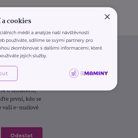
×
 a cookies
ciálních médií a analýze naší návštěvnosti
eb používáte, sdílíme se svými partnery pro
 mohou zkombinovat s dalšími informacemi, které
oužíváte jejich služby.
out
dílení zkušeností.
ěte o tématech,
te první, kdo se
e vaší e-mailové
Odeslat