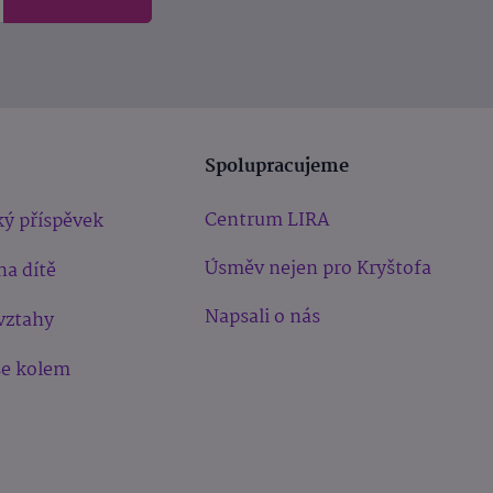
Spolupracujeme
Centrum LIRA
ý příspěvek
Úsměv nejen pro Kryštofa
na dítě
Napsali o nás
vztahy
še kolem