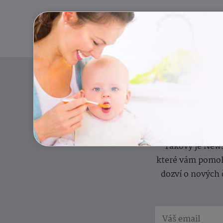
Pravidelný přísun
Takový je News
které vám pomoh
dozví o nových 