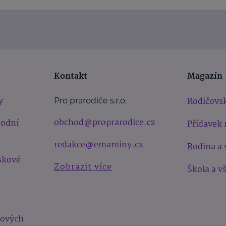
Kontakt
Magazín
y
Rodičovsk
Pro prarodiče s.r.o.
obchod@proprarodice.cz
hodní
Přídavek 
redakce@emaminy.cz
Rodina a 
skové
Zobrazit více
Škola a v
bových