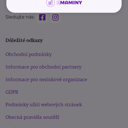
Sledujte nás:
Důležité odkazy
Obchodní podmínky
Informace pro obchodní partnery
Informace pro neziskové organizace
GDPR
Podmínky užití webových stránek
Obecná pravidla soutěží