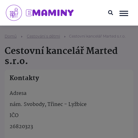
Domů
Cestování s dětmi
Cestovní kancelář Marted s.r.o.
Cestovní kancelář Marted
s.r.o.
Kontakty
Adresa
nám. Svobody, Třinec - Lyžbice
IČO
26820323