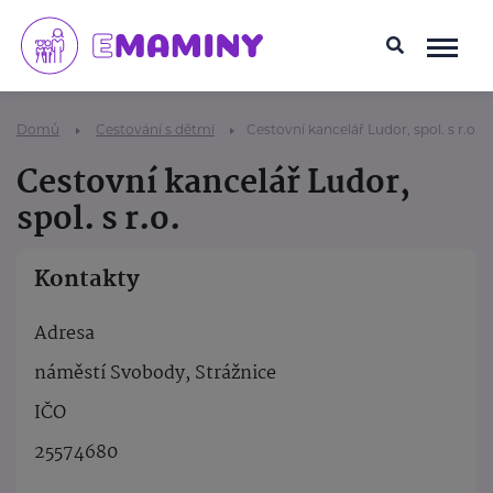
Domů
Cestování s dětmi
Cestovní kancelář Ludor, spol. s r.o.
Cestovní kancelář Ludor,
spol. s r.o.
Kontakty
Adresa
náměstí Svobody, Strážnice
IČO
25574680