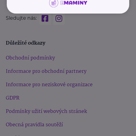
Sledujte nás:
Důležité odkazy
Obchodní podmínky
Informace pro obchodní partnery
Informace pro neziskové organizace
GDPR
Podmínky užití webových stránek
Obecná pravidla soutěží