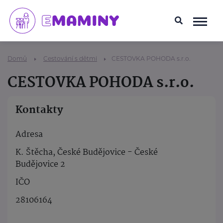
Domů
Cestování s dětmi
CESTOVKA POHODA s.r.o.
CESTOVKA POHODA s.r.o.
Kontakty
Adresa
K. Štěcha, České Budějovice - České
Budějovice 2
IČO
28106164