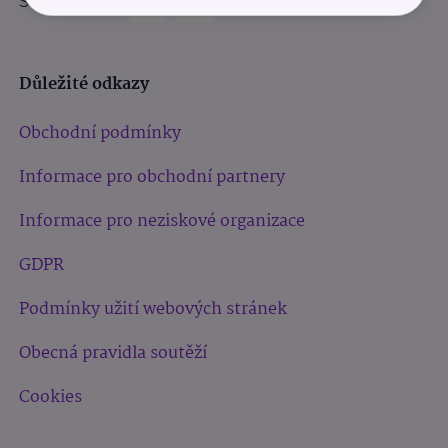
Sledujte nás:
Důležité odkazy
Obchodní podmínky
Informace pro obchodní partnery
Informace pro neziskové organizace
GDPR
Podmínky užití webových stránek
Obecná pravidla soutěží
Cookies