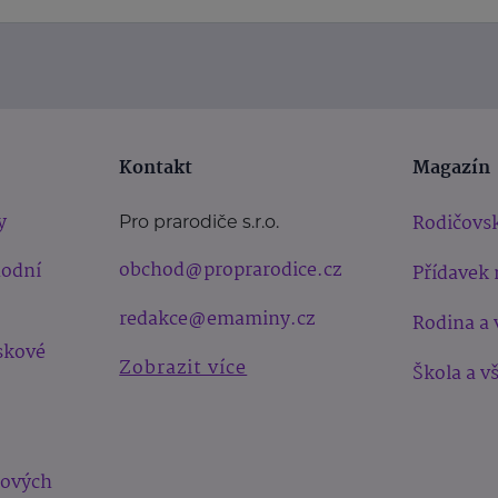
Kontakt
Magazín
y
Rodičovsk
Pro prarodiče s.r.o.
obchod@proprarodice.cz
hodní
Přídavek 
redakce@emaminy.cz
Rodina a 
skové
Zobrazit více
Škola a v
bových