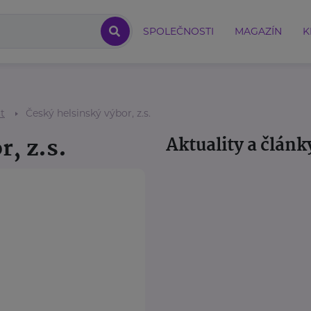
SPOLEČNOSTI
MAGAZÍN
K
ot
Český helsinský výbor, z.s.
, z.s.
Aktuality a článk