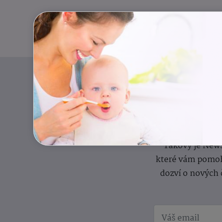
Pravidelný přísun
Takový je News
které vám pomoh
dozví o nových 