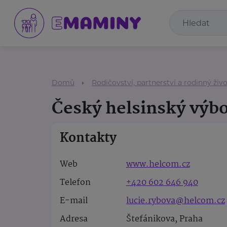
Domů
Rodičovství, partnerství a rodinný živ
Český helsinský výbor
Kontakty
Web
www.helcom.cz
Telefon
+420 602 646 940
E-mail
lucie.rybova@helcom.cz
Adresa
Štefánikova, Praha