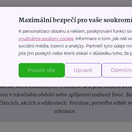
Maximální bezpečí pro vaše soukromí
K personalizaci obsahu a reklam, poskytování funkcí so
využíváme soubory cookie
. Informace o tom, jak náš w
sociální média, inzerci a analýzy. Partneři tyto údaje
jste jim poskytli nebo které získali v důsledku toho, že p
Newsletter
Povolit vše
Upravit
Odmítn
 novinek, inspirace na každý den, podpora pro rodiče i s
letter webu eMaminy.cz. Přihlaste se k jeho odběru a čt
ou v náročném období nebo zpříjemní rodinný život. Buď
článcích, akcích a událostech. Prosíme, potvrďte odběr v
schránce.