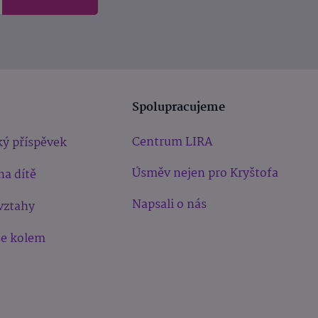
Spolupracujeme
Centrum LIRA
ý příspěvek
Úsměv nejen pro Kryštofa
na dítě
Napsali o nás
vztahy
še kolem