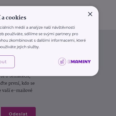
×
 a cookies
ciálních médií a analýze naší návštěvnosti
eb používáte, sdílíme se svými partnery pro
 mohou zkombinovat s dalšími informacemi, které
oužíváte jejich služby.
out
dílení zkušeností.
ěte o tématech,
te první, kdo se
e vaší e-mailové
Odeslat