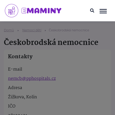
Domů
Nemoci dětí
Českobrodská nemocnice
Českobrodská nemocnice
Kontakty
E-mail
nemcb@pphospitals.cz
Adresa
Žižkova, Kolín
IČO