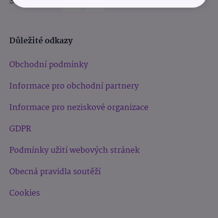
Sledujte nás:
Důležité odkazy
Obchodní podmínky
Informace pro obchodní partnery
Informace pro neziskové organizace
GDPR
Podmínky užití webových stránek
Obecná pravidla soutěží
Cookies