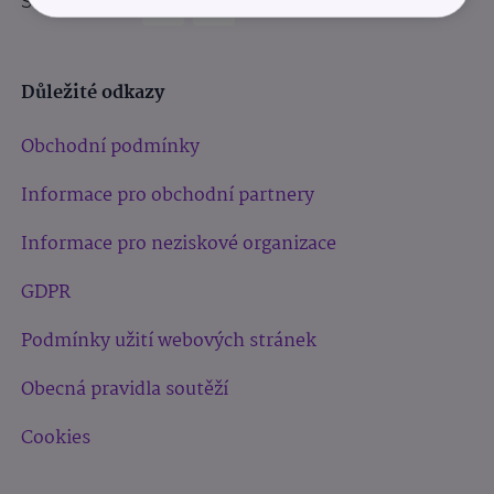
Sledujte nás:
Důležité odkazy
Obchodní podmínky
Informace pro obchodní partnery
Informace pro neziskové organizace
GDPR
Podmínky užití webových stránek
Obecná pravidla soutěží
Cookies