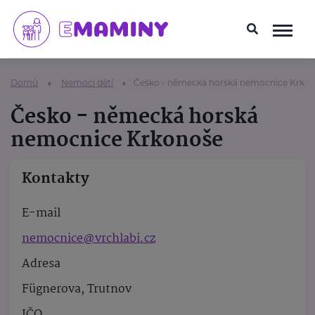
Domů
Nemoci dětí
Česko - německá horská nemocnice Krko
Česko - německá horská
nemocnice Krkonoše
Kontakty
E-mail
nemocnice@vrchlabi.cz
Adresa
Fügnerova, Trutnov
IČO