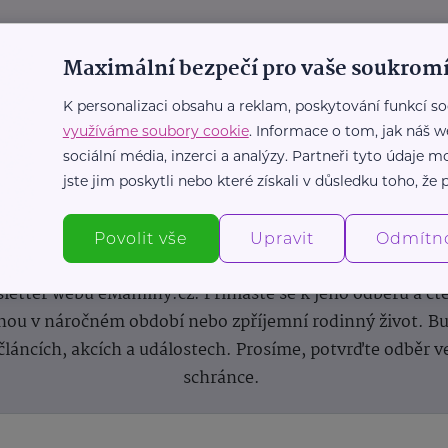
Maximální bezpečí pro vaše soukromí
K personalizaci obsahu a reklam, poskytování funkcí so
využíváme soubory cookie
. Informace o tom, jak náš w
sociální média, inzerci a analýzy. Partneři tyto údaje
jste jim poskytli nebo které získali v důsledku toho, že p
Newsletter
Povolit vše
Upravit
Odmítn
 novinek, inspirace na každý den, podpora pro rodiče i s
letter webu eMaminy.cz. Přihlaste se k jeho odběru a čt
ou v náročném období nebo zpříjemní rodinný život. Buď
článcích, akcích a událostech. Prosíme, potvrďte odběr v
schránce.