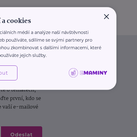
×
 a cookies
ciálních médií a analýze naší návštěvnosti
eb používáte, sdílíme se svými partnery pro
 mohou zkombinovat s dalšími informacemi, které
oužíváte jejich služby.
out
dílení zkušeností.
ěte o tématech,
te první, kdo se
e vaší e-mailové
Odeslat