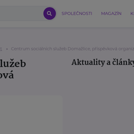
SPOLEČNOSTI
MAGAZÍN
K
ot
Centrum sociálních služeb Domažlice, příspěvková organi
služeb
Aktuality a článk
ová