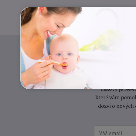
Pravidelný přísun
Takový je News
které vám pomoh
dozví o nových 