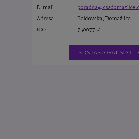
E-mail
poradna@cssdomazlice.
Adresa
Baldovská, Domažlice
IČO
75007754
KONTAKTOVAT SPOL