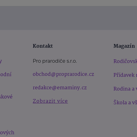
Kontakt
Magazín
y
Rodičovsk
Pro prarodiče s.r.o.
obchod@proprarodice.cz
hodní
Přídavek 
redakce@emaminy.cz
Rodina a 
skové
Zobrazit více
Škola a v
bových