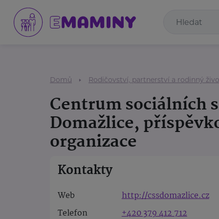
Domů
Rodičovství, partnerství a rodinný živ
Centrum sociálních 
Domažlice, příspěvk
organizace
Kontakty
Web
http://cssdomazlice.cz
Telefon
+420 379 412 712