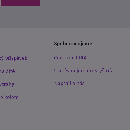
Spolupracujeme
Centrum LIRA
ý příspěvek
Úsměv nejen pro Kryštofa
na dítě
Napsali o nás
vztahy
še kolem