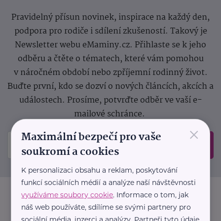
Pravidelný přísun novinek, inspirace na každý den,
podpora pro rodiče i sdílení zkušeností. Takový je
Newsletter webu eMaminy.cz. Přihlaste se k jeho
odběru a čtěte o tématech, které vám pomohou
v náročném období nebo zpříjemní rodinný život.
Buďte první, kdo se dozví o nových článcích, akcích a
událostech. Prosíme, potvrďte odběr ve vaší e-
mailové schránce.
×
Maximální bezpečí pro vaše
Odeslat
soukromí a cookies
K personalizaci obsahu a reklam, poskytování
funkcí sociálních médií a analýze naší návštěvnosti
využíváme soubory cookie
. Informace o tom, jak
náš web používáte, sdílíme se svými partnery pro
sociální média, inzerci a analýzy. Partneři tyto údaje