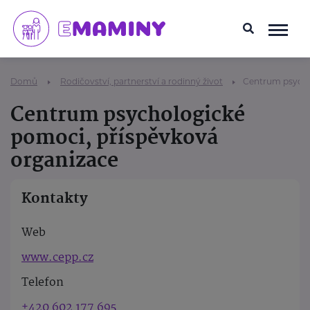
Domů
Rodičovství, partnerství a rodinný život
Centrum psycho
Centrum psychologické
pomoci, příspěvková
organizace
Kontakty
Web
www.cepp.cz
Telefon
+420 602 177 695