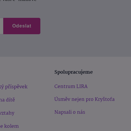
Odeslat
Spolupracujeme
Centrum LIRA
ý příspěvek
Úsměv nejen pro Kryštofa
na dítě
Napsali o nás
vztahy
še kolem