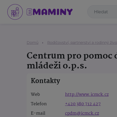
Domů
Rodičovství, partnerství a rodinný živ
Centrum pro pomoc 
mládeži o.p.s.
Kontakty
Web
http://www.icmck.cz
Telefon
+420 380 712 427
E-mail
cpdm@icmck.cz