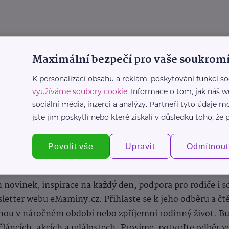
Maximální bezpečí pro vaše soukromí
K personalizaci obsahu a reklam, poskytování funkcí so
využíváme soubory cookie
. Informace o tom, jak náš w
sociální média, inzerci a analýzy. Partneři tyto údaje
jste jim poskytli nebo které získali v důsledku toho, že p
Povolit vše
Upravit
Odmítnout
Newsletter
 novinek, inspirace na každý den, podpora pro rodiče i s
letter webu eMaminy.cz. Přihlaste se k jeho odběru a čt
ou v náročném období nebo zpříjemní rodinný život. Buď
článcích, akcích a událostech. Prosíme, potvrďte odběr v