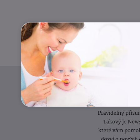
Pravidelný přísun
Takový je News
které vám pomoh
dozví o nových 