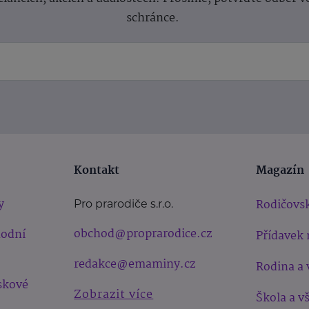
schránce.
Kontakt
Magazín
y
Rodičovsk
Pro prarodiče s.r.o.
obchod@proprarodice.cz
hodní
Přídavek 
redakce@emaminy.cz
Rodina a 
skové
Zobrazit více
Škola a v