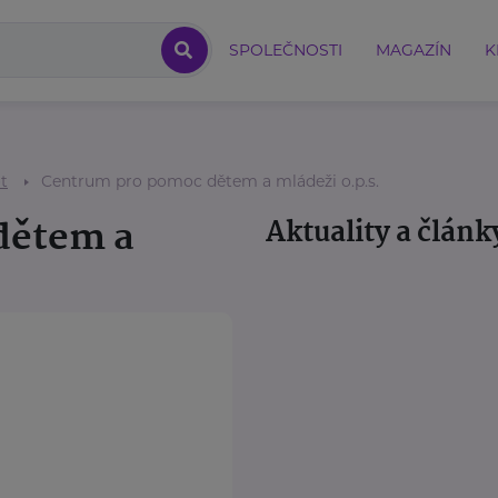
SPOLEČNOSTI
MAGAZÍN
K
ot
Centrum pro pomoc dětem a mládeži o.p.s.
dětem a
Aktuality a článk