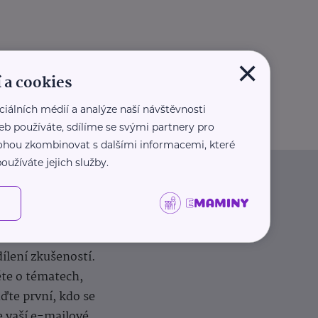
×
 a cookies
ciálních médií a analýze naší návštěvnosti
eb používáte, sdílíme se svými partnery pro
 mohou zkombinovat s dalšími informacemi, které
oužíváte jejich služby.
dílení zkušeností.
ěte o tématech,
te první, kdo se
e vaší e-mailové