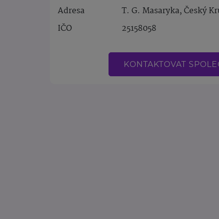
Adresa
T. G. Masaryka, Český K
IČO
25158058
KONTAKTOVAT SPOL