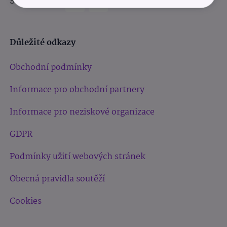
Sledujte nás:
Důležité odkazy
Obchodní podmínky
Informace pro obchodní partnery
Informace pro neziskové organizace
GDPR
Podmínky užití webových stránek
Obecná pravidla soutěží
Cookies