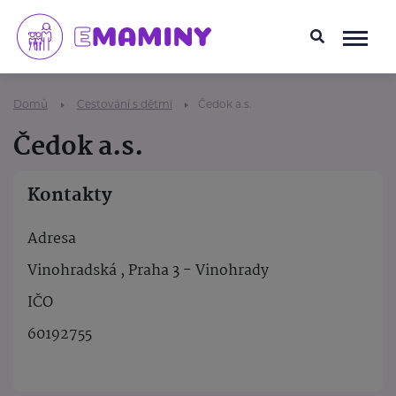
Domů
Cestování s dětmi
Čedok a.s.
Čedok a.s.
Kontakty
Adresa
Vinohradská , Praha 3 - Vinohrady
IČO
60192755