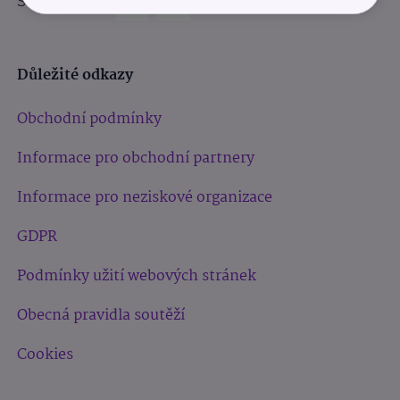
Sledujte nás:
Důležité odkazy
Obchodní podmínky
Informace pro obchodní partnery
Informace pro neziskové organizace
GDPR
Podmínky užití webových stránek
Obecná pravidla soutěží
Cookies