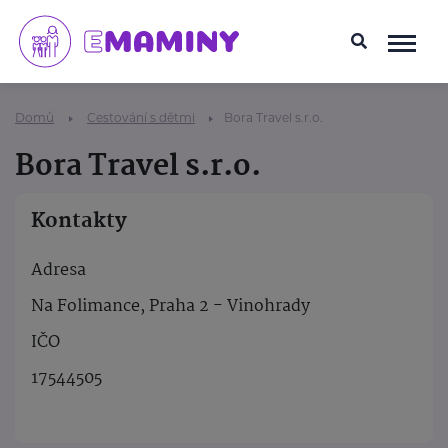
Domů
Cestování s dětmi
Bora Travel s.r.o.
Bora Travel s.r.o.
Kontakty
Adresa
Na Folimance, Praha 2 - Vinohrady
IČO
17544505