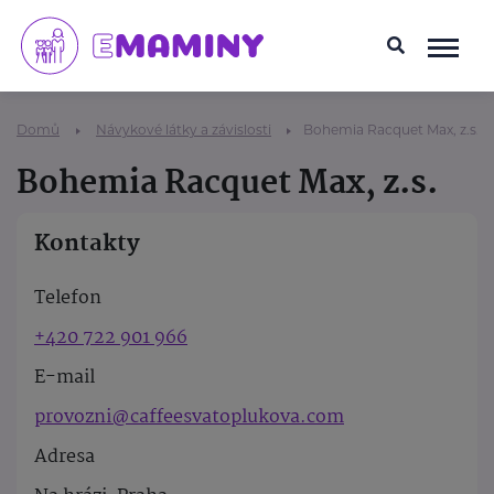
Domů
Návykové látky a závislosti
Bohemia Racquet Max, z.s.
Bohemia Racquet Max, z.s.
Kontakty
Telefon
+420 722 901 966
E-mail
provozni@caffeesvatoplukova.com
Adresa