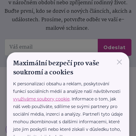
v náročném období nebo zpříjemní rodinný život.
Buďte první, kdo se dozví o nových článcích, akcích a
událostech. Prosíme, potvrďte odběr ve vaší e-
mailové schránce.
Odeslat
×
Maximální bezpečí pro vaše
soukromí a cookies
K personalizaci obsahu a reklam, poskytování
funkcí sociálních médií a analýze naší návštěvnosti
využíváme soubory cookie
. Informace o tom, jak
náš web používáte, sdílíme se svými partnery pro
sociální média, inzerci a analýzy. Partneři tyto údaje
mohou zkombinovat s dalšími informacemi, které
jste jim poskytli nebo které získali v důsledku toho,