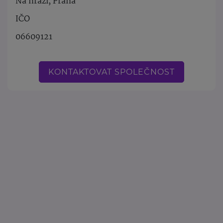
Na hrázi, Praha
IČO
06609121
KONTAKTOVAT SPOLEČNOST