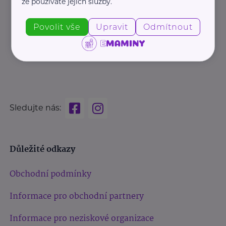
že používáte jejich služby.
Povolit vše
Upravit
Odmítnout
Sledujte nás:
Důležité odkazy
Obchodní podmínky
Informace pro obchodní partnery
Informace pro neziskové organizace