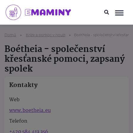
Domů
Krize a pomoc v nouzi
Boétheia - společenství křesťan
Boétheia - společenství
křesťanské pomoci, zapsaný
spolek
Kontakty
Web
www.boetheia.eu
Telefon
+420 584 413 356