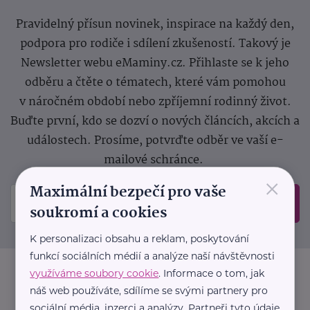
Pravidelný přísun novinek, inspirace na každý den,
podpora pro rodiče i sdílení zkušeností. Takový je
Newsletter webu eMaminy.cz. Přihlaste se k jeho
odběru a čtěte o tématech, které vám pomohou
v náročném období nebo zpříjemní rodinný život.
Buďte první, kdo se dozví o nových článcích, akcích a
událostech. Prosíme, potvrďte odběr ve vaší e-
mailové schránce.
×
Maximální bezpečí pro vaše
Odeslat
soukromí a cookies
K personalizaci obsahu a reklam, poskytování
funkcí sociálních médií a analýze naší návštěvnosti
využíváme soubory cookie
. Informace o tom, jak
náš web používáte, sdílíme se svými partnery pro
sociální média, inzerci a analýzy. Partneři tyto údaje