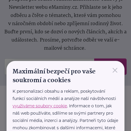
Newsletter webu eMaminy.cz. Přihlaste se k jeho
odběru a čtěte o tématech, které vám pomohou
v náročném období nebo zpříjemní rodinný život.
Buďte první, kdo se dozví o nových článcích, akcích a
událostech. Prosíme, potvrďte odběr ve vaší e-
mailové schránce.
×
Odeslat
Maximální bezpečí pro vaše
soukromí a cookies
K personalizaci obsahu a reklam, poskytování
funkcí sociálních médií a analýze naší návštěvnosti
využíváme soubory cookie
. Informace o tom, jak
náš web používáte, sdílíme se svými partnery pro
sociální média, inzerci a analýzy. Partneři tyto údaje
mohou zkombinovat s dalšími informacemi, které