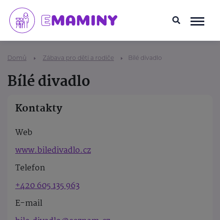
Domů
Zábava pro děti a rodiče
Bílé divadlo
Bílé divadlo
Kontakty
Web
www.biledivadlo.cz
Telefon
+420 605 135 963
E-mail