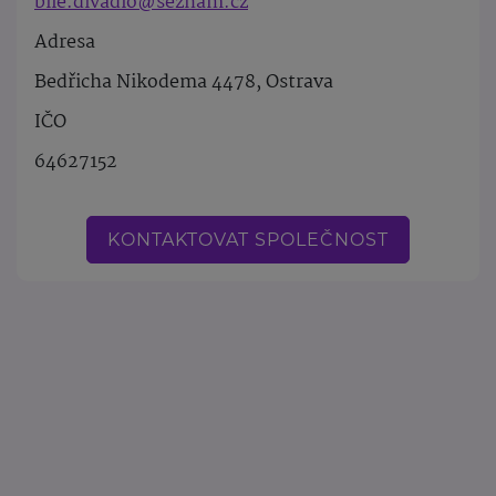
bile.divadlo@seznam.cz
Adresa
Bedřicha Nikodema 4478, Ostrava
IČO
64627152
KONTAKTOVAT SPOLEČNOST