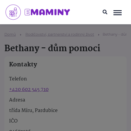
Domů
Rodičovství, partnerství a rodinný život
Bethany - dům
Bethany - dům pomoci
Kontakty
Telefon
+420 602 545 710
Adresa
třída Míru, Pardubice
IČO