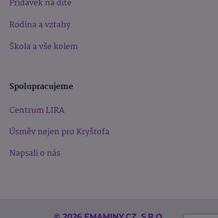
Přídavek na dítě
Rodina a vztahy
Škola a vše kolem
Spolupracujeme
Centrum LIRA
Úsměv nejen pro Kryštofa
Napsali o nás
© 2026 EMAMINY.CZ, S.R.O.