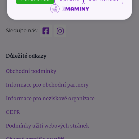
Sledujte nás:
Důležité odkazy
Obchodní podmínky
Informace pro obchodní partnery
Informace pro neziskové organizace
GDPR
Podmínky užití webových stránek