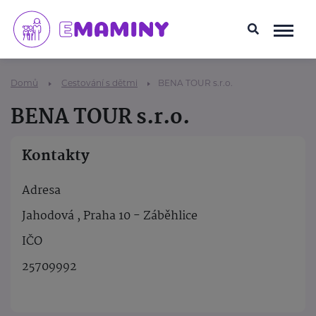
Domů
Cestování s dětmi
BENA TOUR s.r.o.
BENA TOUR s.r.o.
Kontakty
Adresa
Jahodová , Praha 10 - Záběhlice
IČO
25709992