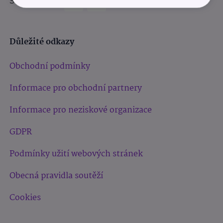
Sledujte nás:
Důležité odkazy
Obchodní podmínky
Informace pro obchodní partnery
Informace pro neziskové organizace
GDPR
Podmínky užití webových stránek
Obecná pravidla soutěží
Cookies