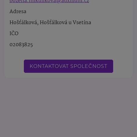
bozena.mikulikova@auxilium.cz
Adresa
Hošťálková, Hošťálková u Vsetína
IČO
02083825
KONTAKTOVAT SPOLEČNOST