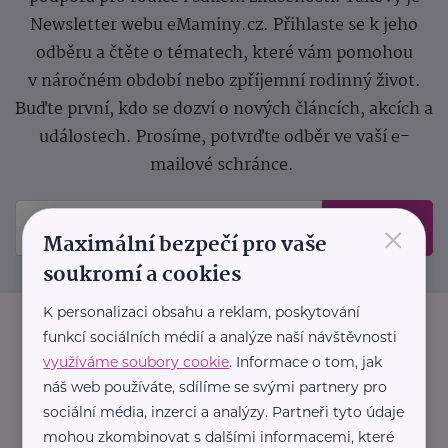
Newsletter webu eMaminy.cz. Přihlaste se k jeho
odběru a čtěte o tématech, které vám pomohou
v náročném období nebo zpříjemní rodinný život.
Buďte první, kdo se dozví o nových článcích, akcích a
událostech. Prosíme, potvrďte odběr ve vaší e-
mailové schránce.
×
Odeslat
Maximální bezpečí pro vaše
soukromí a cookies
K personalizaci obsahu a reklam, poskytování
funkcí sociálních médií a analýze naší návštěvnosti
využíváme soubory cookie
. Informace o tom, jak
náš web používáte, sdílíme se svými partnery pro
sociální média, inzerci a analýzy. Partneři tyto údaje
mohou zkombinovat s dalšími informacemi, které