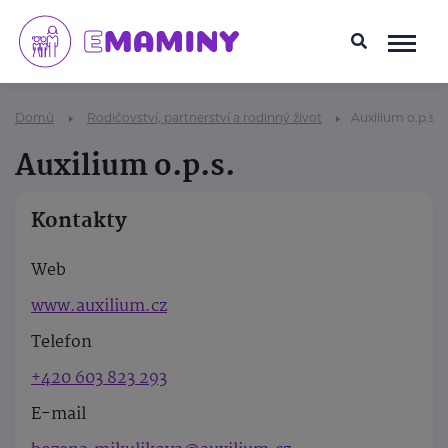
Domů
Rodičovství, partnerství a rodinný život
Auxilium o.p.s.
Auxilium o.p.s.
Kontakty
Web
www.auxilium.cz
Telefon
+420 603 823 293
E-mail