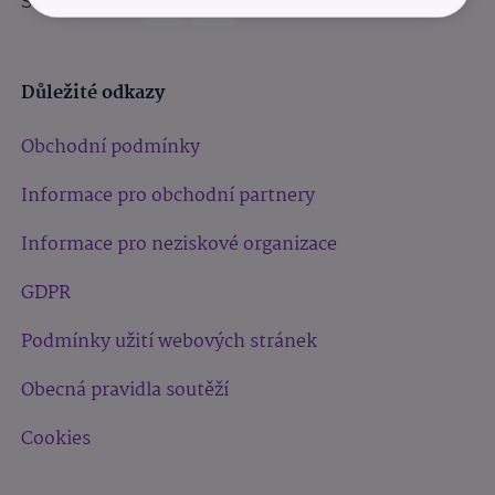
Sledujte nás:
Důležité odkazy
Obchodní podmínky
Informace pro obchodní partnery
Informace pro neziskové organizace
GDPR
Podmínky užití webových stránek
Obecná pravidla soutěží
Cookies