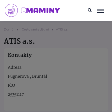
Domů
Cestování s dětmi
ATIS a.s.
ATIS a.s.
Kontakty
Adresa
Fügnerova , Bruntál
IČO
25351117