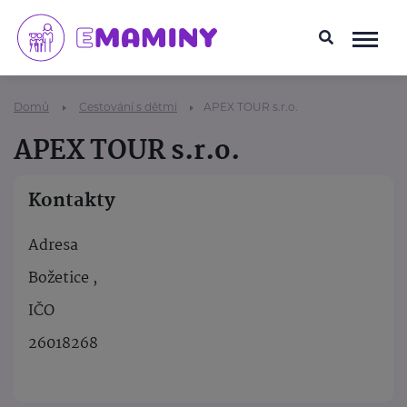
Domů
Cestování s dětmi
APEX TOUR s.r.o.
APEX TOUR s.r.o.
Kontakty
Adresa
Božetice ,
IČO
26018268