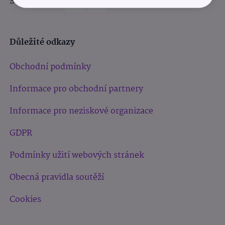
Sledujte nás:
Důležité odkazy
Obchodní podmínky
Informace pro obchodní partnery
Informace pro neziskové organizace
GDPR
Podmínky užití webových stránek
Obecná pravidla soutěží
Cookies