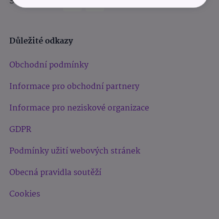
Sledujte nás:
Důležité odkazy
Obchodní podmínky
Informace pro obchodní partnery
Informace pro neziskové organizace
GDPR
Podmínky užití webových stránek
Obecná pravidla soutěží
Cookies