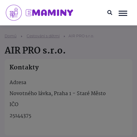
Domů
Cestování s dětmi
AIR PRO s.r.o.
AIR PRO s.r.o.
Kontakty
Adresa
Novotného lávka, Praha 1 - Staré Město
IČO
25144375