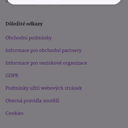
Sledujte nás:
Důležité odkazy
Obchodní podmínky
Informace pro obchodní partnery
Informace pro neziskové organizace
GDPR
Podmínky užití webových stránek
Obecná pravidla soutěží
Cookies