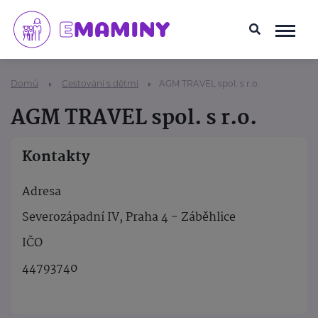
Domů
Cestování s dětmi
AGM TRAVEL spol. s r.o.
AGM TRAVEL spol. s r.o.
Kontakty
Adresa
Severozápadní IV, Praha 4 - Záběhlice
IČO
44793740