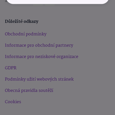
Sledujte nás:
Důležité odkazy
Obchodní podmínky
Informace pro obchodní partnery
Informace pro neziskové organizace
GDPR
Podmínky užití webových stránek
Obecná pravidla soutěží
Cookies