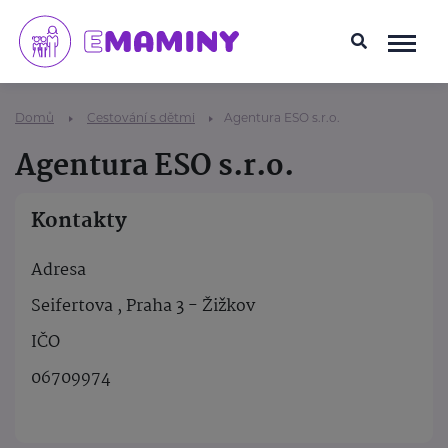
Domů
Cestování s dětmi
Agentura ESO s.r.o.
Agentura ESO s.r.o.
Kontakty
Adresa
Seifertova , Praha 3 - Žižkov
IČO
06709974