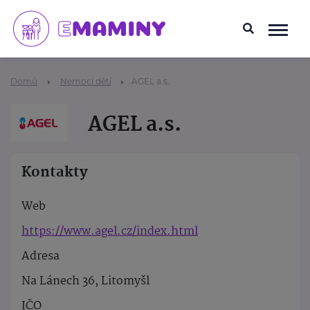
Domů
Nemoci dětí
AGEL a.s.
AGEL a.s.
Kontakty
Web
https://www.agel.cz/index.html
Adresa
Na Lánech 36, Litomyšl
IČO