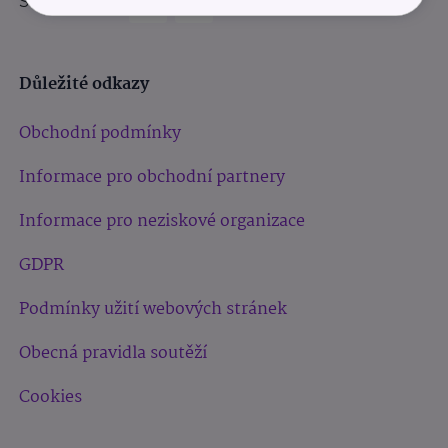
Sledujte nás:
Důležité odkazy
Obchodní podmínky
Informace pro obchodní partnery
Informace pro neziskové organizace
GDPR
Podmínky užití webových stránek
Obecná pravidla soutěží
Cookies