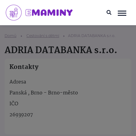
Domů
Cestování s dětmi
ADRIA DATABANKA s.r.o.
ADRIA DATABANKA s.r.o.
Kontakty
Adresa
Panská , Brno - Brno-město
IČO
26939207