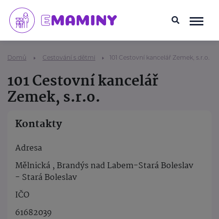
Domů
Cestování s dětmi
101 Cestovní kancelář Zemek, s.r.o.
101 Cestovní kancelář
Zemek, s.r.o.
Kontakty
Adresa
Mělnická , Brandýs nad Labem-Stará Boleslav
- Stará Boleslav
IČO
61682039