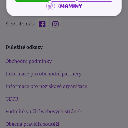
Sledujte nás:
Důležité odkazy
Obchodní podmínky
Informace pro obchodní partnery
Informace pro neziskové organizace
GDPR
Podmínky užití webových stránek
Obecná pravidla soutěží