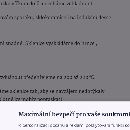
ožku víčkem dolů a necháme zchladnout.
ovém sporáku, sklokeramice i na indukční desce.
lmi snadné. Sklenice vyskládáme do hrnce ,
vzdušnou) předehřejeme na 200 až 220 °C.
ádáme sklenice tak, aby se navzájem nedotýkaly
 plotně by mohly popraskat).
Maximální bezpečí pro vaše soukromí
 vodu do výšky 1,5 až 3,5 cm a vložíme do spodní
K personalizaci obsahu a reklam, poskytování funkcí so