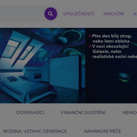
SPOLEČNOSTI
MAGAZÍN
K
DOSPÍVAJÍCÍ
FINANČNÍ ZAJIŠTĚNÍ
NEMOC
RODINA, VZTAHY, GENERACE
NÁHRADNÍ PÉČE