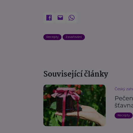
Recepty
Zavařování
Související články
Český zahr
Pečen
šťavn
Recepty