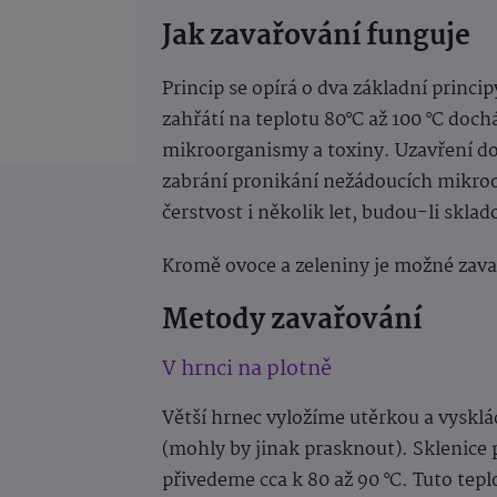
Jak zavařování funguje
Princip se opírá o dva základní princip
zahřátí na teplotu 80°C až 100 °C doch
mikroorganismy a toxiny. Uzavření do 
zabrání pronikání nežádoucích mikroo
čerstvost i několik let, budou-li skl
Kromě ovoce a zeleniny je možné zavař
Metody zavařování
V hrnci na plotně
Větší hrnec vyložíme utěrkou a vysklá
(mohly by jinak prasknout). Sklenice p
přivedeme cca k 80 až 90 °C. Tuto tep