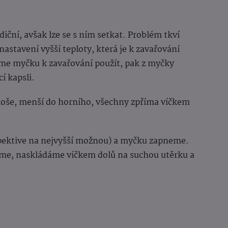
iční, avšak lze se s ním setkat. Problém tkví
nastavení vyšší teploty, která je k zavařování
me myčku k zavařování použít, pak z myčky
í kapsli.
koše, menší do horního, všechny zpříma víčkem
spektive na nejvyšší možnou) a myčku zapneme.
me, naskládáme víčkem dolů na suchou utěrku a