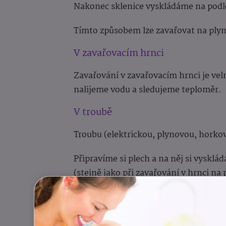
Nakonec sklenice vyskládáme na podl
Tímto způsobem lze zavařovat na plyn
V zavařovacím hrnci
Zavařování v zavařovacím hrnci je ve
nalijeme vodu a sledujeme teploměr.
V troubě
Troubu (elektrickou, plynovou, horko
Připravíme si plech a na něj si vyskl
(stejně jako při zavařování v hrnci na
Na plech se sklenicemi nalijeme teplou
části předehřáté trouby.