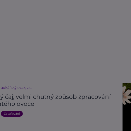
ádkářský svaz, z.s.
ý čaj; velmi chutný způsob zpracování
atého ovoce
Zavařování