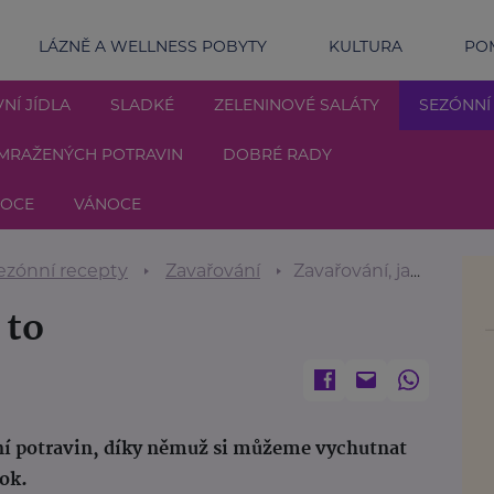
LÁZNĚ A WELLNESS POBYTY
KULTURA
POM
NÍ JÍDLA
SLADKÉ
ZELENINOVÉ SALÁTY
SEZÓNNÍ
MRAŽENÝCH POTRAVIN
DOBRÉ RADY
NOCE
VÁNOCE
ezónní recepty
Zavařování
Zavařování, jak na to
 to
ní potravin, díky němuž si můžeme vychutnat
rok.