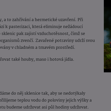
y, a to zahřívání a hermetické uzavření. Při
ází k pasterizaci, která eliminuje nežádoucí
sklenic pak zajistí vzduchotěsnost, čímž se
rganismů zvenčí. Zavařené potraviny udrží svou
adovány v chladném a tmavém prostředí.
ovat také houby, maso i hotová jídla.
dáme do něj sklenice tak, aby se nedotýkaly
řilijeme teplou vodu do poloviny jejich výšky a
lotu budeme udržovat asi půl hodiny udržovat.