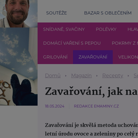
SOUTĚŽE
BAZAR S OBLEČENÍM
SNÍDANĚ, SVAČINY
POLÉVKY
HLAV
DOMÁCÍ VAŘENÍ S PEPOU
POKRMY Z 
GRILOVÁNÍ
ZAVAŘOVÁNÍ
VELIKO
Domů
Magazín
Recepty
S
Zavařování, jak na
18.05.2024
REDAKCE EMAMINY.CZ
Zavařování je skvělá metoda uchová
letní úrodu ovoce a zeleniny po celý 