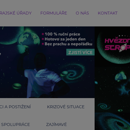
RAJSKÉ ÚŘADY
FORMULÁŘE
O NÁS
KONTAKT
I A POSTIŽENÍ
KRIZOVÉ SITUACE
SPOLUPRÁCE
ZAJÍMAVÉ