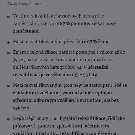
Zdroj: freepik.com
Většinu rekvalifikací absolvovali uchazeči o
zaměstnání, kterým v
87 % pomohly získat nové
zaměstnání.
Mezi rekvalifikovanými převažují
s 67 % ženy
.
Zájem o rekvalifikace narůstá postupně s věkem až do
35 let, pak je v zásadě rovnoměrně rozprostřen v
dalších věkových kategoriích,
54 % účastníků
rekvalifikací je ve věku mezi 35 - 55 lety
Mezi rekvalifikovanými jsou nejvíce zastoupeni lidé
se
základním vzděláním, vyučení a lidé s úplným
středním odborným vzdělání s maturitou, ale bez
vyučení.
Nejčastější obory jsou
digitální rekvalifikace, řidičské
průkazy
vč. profesní způsobilosti,
účetnictví s
využitím IT techniky, rekvalifikace zaměřené na