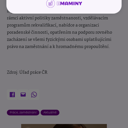
příslušném správním obvodu. Poradní sbory se vyjadřují
zejména k poskytování příspěvků zaměstnavatelům v
rámci aktivní politiky zaměstnanosti, vzdělávacím
programům rekvalifikací, nabídce a organizaci
poradenské činnosti, opatřením na podporu rovného
zacházení se všemi fyzickými osobami uplatňujícími
právo na zaměstnání a k hromadnému propouštění.
Zdroj: Úřad práce ČR
Práce, zaměstnání
Aktuálně