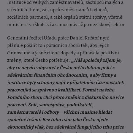
instituce od velkých zaměstnavatelů, zástupců malých a
středních firem, zástupců zaměstnanců i odborů,
sociálních partnerů, a také orgánů státní správy, včetně
ministerstva školství a samospráv až po neziskový sektor.
Generální ředitel Úřadu práce Daniel Krištof nyní
plánuje posílit roli poradních sborů tak, aby jejich
činnost měla jasně cílené dopady a přinášela pozitivní
změny, které Česko potřebuje.
„Náš společný zájem je,
aby co nejvíce obyvatel v Česku mělo dobrou práci s
adekvátním finančním ohodnocením, a aby firmy a
instituce byly schopny najít v přijatelném čase dostatek
pracovníků se správnou kvalifikací. Formát našeho
Poradního sboru chci proto změnit z diskusního na více
pracovní. Stát, samospráva, podnikatelé,
zaměstnavatelé i odbory – všichni musíme hledat
společné řešení. Bez toho nám jako Česku ujede
ekonomický vlak, bez adekvátně fungujícího trhu práce