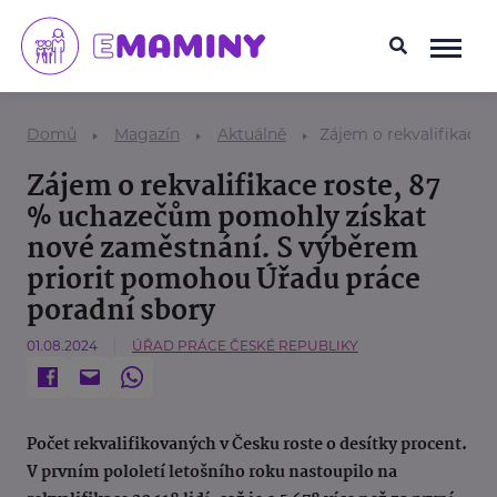
Domů
Magazín
Aktuálně
Zájem o rekvalifikace
Zájem o rekvalifikace roste, 87
% uchazečům pomohly získat
nové zaměstnání. S výběrem
priorit pomohou Úřadu práce
poradní sbory
01.08.2024
ÚŘAD PRÁCE ČESKÉ REPUBLIKY
Počet rekvalifikovaných v Česku roste o desítky procent.
V prvním pololetí letošního roku nastoupilo na