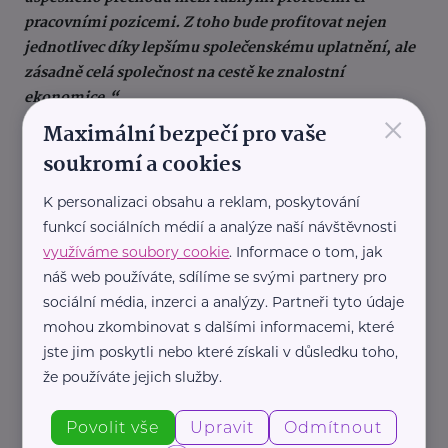
pracovními pozicemi. Z toho bude profitovat nejen
jednotlivec díky lepšímu společenskému uplatnění, ale
zásadně celá společnost na cestě ke znalostní
ekonomice.“
×
Maximální bezpečí pro vaše
O poradních sborech Úřadu práce:
soukromí a cookies
Činnost poradních sborů je ustanovena zákonem,
K personalizaci obsahu a reklam, poskytování
členství v poradních sborech je čestné bez nároku na
funkcí sociálních médií a analýze naší návštěvnosti
odměnu. Na základě ustanovení § 7 zákona č. 435/2004
využíváme soubory cookie
. Informace o tom, jak
Sb., o zaměstnanosti, ve znění pozdějších předpisu,
náš web používáte, sdílíme se svými partnery pro
vytváří Úřad práce ČR k zabezpečení spolupráce na trhu
sociální média, inzerci a analýzy. Partneři tyto údaje
práce podle potřeby poradní sbory složené zejména ze
mohou zkombinovat s dalšími informacemi, které
zástupců odborových organizací, organizací
jste jim poskytli nebo které získali v důsledku toho,
zaměstnavatelů, družstevních orgánů, organizací
že používáte jejich služby.
zdravotně postižených a územních samosprávných
celků. Účelem poradních sborů je koordinace při realizaci
Povolit vše
Upravit
Odmítnout
státní politiky zaměstnanosti a rozvoje lidských zdrojů v