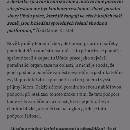
a dostatku správně kvalifikované a motivované pracovní
síly přestaneme být konkurenceschopní. Právě poradní
sbory Úřadu práce, které již fungují ve všech krajích naší
země, jsou k hledání společných řešení vhodnou
platformou,“
říká Daniel Krištof.
Nově by měly Poradní sbory definovat prioritní potřeby
podnikatelů a zaměstnavatelů. Tato prioritizace pomůže
správně zacílit kapacitu Úřadu práce jako největší
pomáhající organizace na oblasti, u nichž je shoda, že
jejich podpora pomůže zaměstnavatelům a podnikatelům
zvýšit produktivitu a prosperitu a tím pádem i vyšší
příjmy lidem. Každý z členů poradního sboru nabídl svou
podporu při realizaci tohoto kroku s tím, že tato podpora
bude vždy zaměřena na oblast, která je jednotlivým
členům blízká, a zaměří se na regiony, kde je tato
podpora žádoucí.
„Musíme změnit letité nastavení a přesvědčení, že si