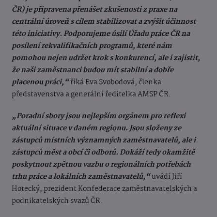
ČR) je připravena přenášet zkušenosti z praxe na
centrální úroveň s cílem stabilizovat a zvýšit účinnost
této iniciativy. Podporujeme úsilí Úřadu práce ČR na
posílení rekvalifikačních programů, které nám
pomohou nejen udržet krok s konkurencí, ale i zajistit,
že naši zaměstnanci budou mít stabilní a dobře
placenou práci,“
říká Eva Svobodová, členka
představenstva a generální ředitelka AMSP ČR.
„Poradní sbory jsou nejlepším orgánem pro reflexi
aktuální situace v daném regionu. Jsou složeny ze
zástupců místních významných zaměstnavatelů, ale i
zástupců měst a obcí či odborů. Dokáží tedy okamžitě
poskytnout zpětnou vazbu o regionálních potřebách
trhu práce a lokálních zaměstnavatelů,“
uvádí Jiří
Horecký, prezident Konfederace zaměstnavatelských a
podnikatelských svazů ČR.