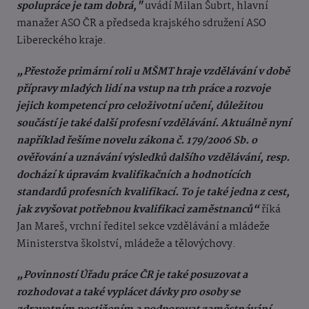
spolupráce je tam dobrá,"
uvádí Milan Šubrt, hlavní
manažer ASO ČR a předseda krajského sdružení ASO
Libereckého kraje.
„Přestože primární roli u MŠMT hraje vzdělávání v době
přípravy mladých lidí na vstup na trh práce a rozvoje
jejich kompetencí pro celoživotní učení, důležitou
součástí je také další profesní vzdělávání. Aktuálně nyní
například řešíme novelu zákona č. 179/2006 Sb. o
ověřování a uznávání výsledků dalšího vzdělávání, resp.
dochází k úpravám kvalifikačních a hodnotících
standardů profesních kvalifikací. To je také jedna z cest,
jak zvyšovat potřebnou kvalifikaci zaměstnanců“
říká
Jan Mareš, vrchní ředitel sekce vzdělávání a mládeže
Ministerstva školství, mládeže a tělovýchovy.
„Povinností Úřadu práce ČR je také posuzovat a
rozhodovat a také vyplácet dávky pro osoby se