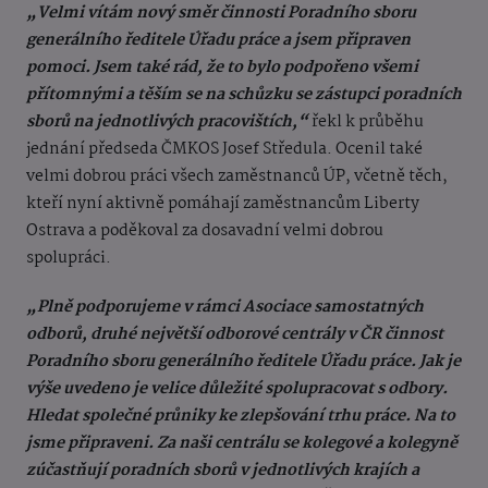
„Velmi vítám nový směr činnosti Poradního sboru
generálního ředitele Úřadu práce a jsem připraven
pomoci. Jsem také rád, že to bylo podpořeno všemi
přítomnými a těším se na schůzku se zástupci poradních
sborů na jednotlivých pracovištích,“
řekl k průběhu
jednání předseda ČMKOS Josef Středula. Ocenil také
velmi dobrou práci všech zaměstnanců ÚP, včetně těch,
kteří nyní aktivně pomáhají zaměstnancům Liberty
Ostrava a poděkoval za dosavadní velmi dobrou
spolupráci.
„Plně podporujeme v rámci Asociace samostatných
odborů, druhé největší odborové centrály v ČR činnost
Poradního sboru generálního ředitele Úřadu práce. Jak je
výše uvedeno je velice důležité spolupracovat s odbory.
Hledat společné průniky ke zlepšování trhu práce. Na to
jsme připraveni. Za naši centrálu se kolegové a kolegyně
zúčastňují poradních sborů v jednotlivých krajích a