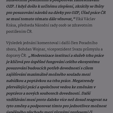
zdravotním postižením a podporovat zaměstnávání
OZP. I když došlo k určitému zlepšení, zkrátily se lhůty
pro posuzování nároků na dávky pro OZP, Úřad práce ČR
se musí tomuto tématu dále věnovat,“
říká Václav
Krása, předseda Národní rady osob se zdravotním
postižením ČR.
Výsledek jednání komentoval i další člen Poradního
sboru, Bohdan Wojnar, viceprezident Svazu průmyslu a
dopravy ČR:
„Modernizace institucí a služeb trhu práce
je klíčová pro úspěšné fungování celého ekosystému
posuzování budoucích potřeb dovedností s cílem
zajišťování maximálně možného souladu mezi
nabídkou a poptávkou na trhu práce. Megatrendy
přetvářející práci a společnost vedou ke změnám v
poptávce a nových souborech dovedností. Další
vzdělávání musí proto daleko více než dosud reagovat na
tyto změny a podporovat tímto pro jednotlivce možnost
úspěšného přechodu mezi různými profesemi či