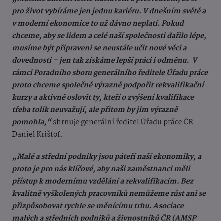
pro život vybíráme jen jednu kariéru. V dnešním světě a
v moderní ekonomice to už dávno neplatí. Pokud
chceme, aby se lidem a celé naší společnosti dařilo lépe,
musíme být připraveni se neustále učit nové věci a
dovednosti – jen tak získáme lepší práci i odměnu. V
rámci Poradního sboru generálního ředitele Úřadu práce
proto chceme společně výrazně podpořit rekvalifikační
kurzy a aktivně oslovit ty, kteří o zvýšení kvalifikace
třeba tolik neuvažují, ale přitom by jim výrazně
pomohla,“
shrnuje generální ředitel Úřadu práce ČR
Daniel Krištof.
„Malé a střední podniky jsou páteří naší ekonomiky, a
proto je pro nás klíčové, aby naši zaměstnanci měli
přístup k modernímu vzdělání a rekvalifikacím. Bez
kvalitně vyškolených pracovníků nemůžeme růst ani se
přizpůsobovat rychle se měnícímu trhu. Asociace
malých a středních podniků a živnostníků ČR (AMSP