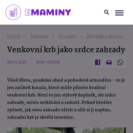
Domů
Magazín
Pro ženy
Zahrada a domov
Venkovní krb jako srdce zahrady
28.04.2025
KRBY KOZÁK
Vůně dřeva, praskání ohně a pohodová atmosféra – to je
jen začátek kouzla, které může přinést kvalitní
venkovní krb. Není to jen stylový doplněk, ale srdce
zahrady, místo setkávání a radosti. Pokud hledáte
způsob, jak svou zahradu oživit a užít si ji naplno,
zahradní krb je skvělá investice.