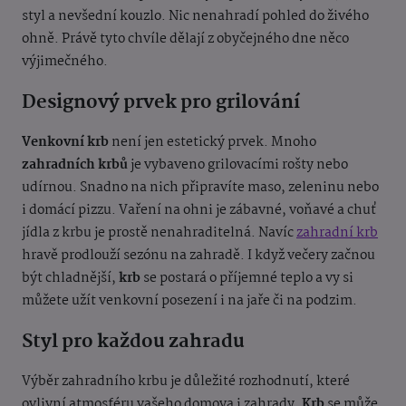
styl a nevšední kouzlo. Nic nenahradí pohled do živého
ohně. Právě tyto chvíle dělají z obyčejného dne něco
výjimečného.
Designový prvek pro grilování
Venkovní krb
není jen estetický prvek. Mnoho
zahradních krbů
je vybaveno grilovacími rošty nebo
udírnou. Snadno na nich připravíte maso, zeleninu nebo
i domácí pizzu. Vaření na ohni je zábavné, voňavé a chuť
jídla z krbu je prostě nenahraditelná. Navíc
zahradní krb
hravě prodlouží sezónu na zahradě. I když večery začnou
být chladnější,
krb
se postará o příjemné teplo a vy si
můžete užít venkovní posezení i na jaře či na podzim.
Styl pro každou zahradu
Výběr zahradního krbu je důležité rozhodnutí, které
ovlivní atmosféru vašeho domova i zahrady.
Krb
se může