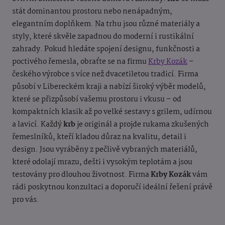
stát dominantou prostoru nebo nenápadným,
elegantním doplňkem. Na trhu jsou různé materiály a
styly, které skvěle zapadnou do moderní i rustikální
zahrady. Pokud hledáte spojení designu, funkčnosti a
poctivého řemesla, obraťte se na firmu
Krby Kozák
–
českého výrobce s více než dvacetiletou tradicí. Firma
působí v Libereckém kraji a nabízí široký výběr modelů,
které se přizpůsobí vašemu prostoru i vkusu – od
kompaktních klasik až po velké sestavy s grilem, udírnou
a lavicí. Každý
krb
je originál a projde rukama zkušených
řemeslníků, kteří kladou důraz na kvalitu, detail i
design. Jsou vyráběny z pečlivě vybraných materiálů,
které odolají mrazu, dešti i vysokým teplotám a jsou
testovány pro dlouhou životnost. Firma
Krby Kozák
vám
rádi poskytnou konzultaci a doporučí ideální řešení právě
pro vás.