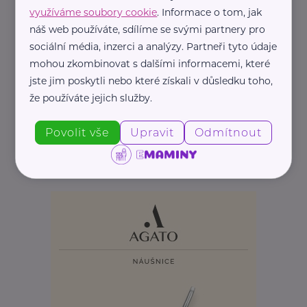
využíváme soubory cookie
. Informace o tom, jak
náš web používáte, sdílíme se svými partnery pro
sociální média, inzerci a analýzy. Partneři tyto údaje
mohou zkombinovat s dalšími informacemi, které
jste jim poskytli nebo které získali v důsledku toho,
Reklama
že používáte jejich služby.
KAXL s.r.o.
Zásady správného kompostování pro bohatou
Povolit vše
Upravit
Odmítnout
úrodu
Aktivity
Bydlení, domácnost
Zahrada
Zajímavost