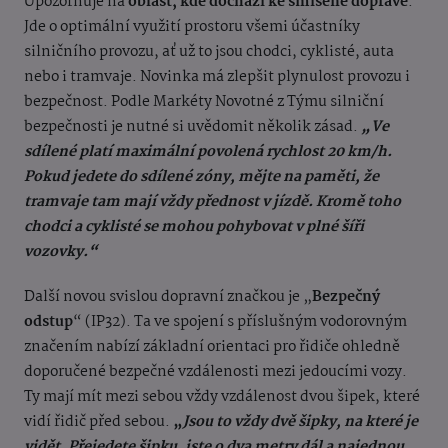
Upozorňuje na
oblast, kde dochází ke smíšené dopravě
.
Jde o optimální využití prostoru všemi účastníky
silničního provozu, ať už to jsou chodci, cyklisté, auta
nebo i tramvaje. Novinka má zlepšit plynulost provozu i
bezpečnost. Podle Markéty Novotné z Týmu silniční
bezpečnosti je nutné si uvědomit několik zásad.
„Ve
sdílené platí maximální povolená rychlost 20 km/h.
Pokud jedete do sdílené zóny, mějte na paměti, že
tramvaje tam mají vždy přednost v jízdě. Kromě toho
chodci a cyklisté se mohou pohybovat v plné šíři
vozovky.“
Další novou svislou dopravní značkou je „
Bezpečný
odstup
“ (IP32). Ta ve spojení s příslušným vodorovným
značením nabízí základní orientaci pro řidiče ohledně
doporučené bezpečné vzdálenosti mezi jedoucími vozy.
Ty mají mít mezi sebou vždy vzdálenost dvou šipek, které
vidí řidič před sebou.
„
Jsou to vždy dvě šipky, na které je
vidět. Přejedete šipku, jste o dva metry dál a najednou