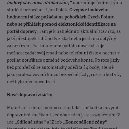
bodový stav musí ohlídat sám,“
upozorňuje ředitel Týmu
silniční bezpečnosti Jan Polák.
O výpis z bodového
hodnocení si lze požádat na pobočkách Czech Pointu
nebo se přihlásit pomocí elektronické identifikace na
portál dopravy
. Tam je k nahlédnutí aktuální stav i to, za
jaký přestupek řidič body získal nebo jestli má dotyčný
zákaz řízení.
Na zmíněném portálu nově existuje
možnost zadat svůj email nebo telefonní číslo a nechat si
posílat notifikace o změně bodového konta. Po roce jízdy
bez prohřešků se automaticky odečítají 4 body, stejně
jako po absolvování kurzu bezpečné jízdy, což je o bod víc,
než bylo před novelizací.
Nové dopravní značky
Motoristé se letos mohou setkat také s několika novými
dopravními značkami. Jednou z nich je ta s označením IZ
10a „
Sdílená zóna
“ a IZ 10b „
Konec sdílené zóny
“.