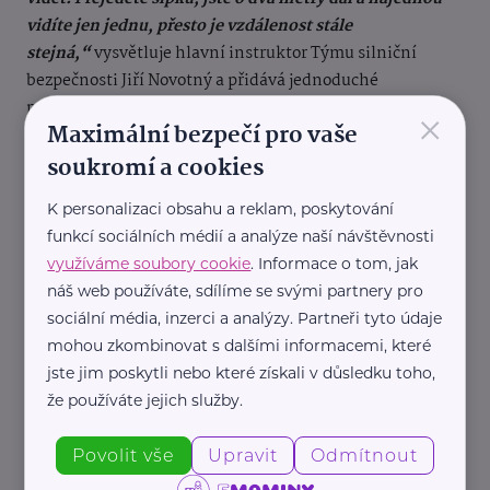
vidíte jen jednu, přesto je vzdálenost stále
stejná,“
vysvětluje hlavní instruktor Týmu silniční
bezpečnosti Jiří Novotný a přidává jednoduché
pravidlo:
„Vozidla by měla mezi sebou dodržovat
×
Maximální bezpečí pro vaše
takovou vzdálenost, kterou ujedou při dané rychlosti za
soukromí a cookies
dvě sekundy.“
K personalizaci obsahu a reklam, poskytování
Do „rodiny“ značek „K+R“ a „P+R“ přibyla „P+D“
funkcí sociálních médií a analýze naší návštěvnosti
(IP13F), tedy
Park and Drive
. Je to obdoba značky P+R, s
využíváme soubory cookie
. Informace o tom, jak
tím rozdílem, že po zaparkování nepřestoupíte do MHD.
náš web používáte, sdílíme se svými partnery pro
Nová značka totiž označuje
parkoviště, na kterých řidič
sociální média, inzerci a analýzy. Partneři tyto údaje
odstaví vůz, a dál pokračuje jako spolujezdec v jiném
mohou zkombinovat s dalšími informacemi, které
autě
. Jednoduše řečeno, nebude měnit způsob přepravy,
jste jim poskytli nebo které získali v důsledku toho,
pouze bude pokračovat do cíle v rámci spolujízdy. Nově
že používáte jejich služby.
jsou také zavedeny piktogramy pro elektrokoloběžky i
elektroautomobily.
Povolit vše
Upravit
Odmítnout