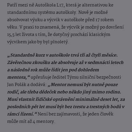
Patří mezi ně Autoškola L17, která je alternativou ke
standardnímu systému autoškoly. Nově je možné
absolvovat výuku a výcvik v autoškole před 17 rokem
věku. V praxi to znamená, že výcvik je možný po dovršení
15,5 let života s tím, že dotyčný prochází klasickým
výcvikem jako by byl plnoletý.
„Standardně kurz v autoškole trvá tři až čtyři měsíce.
Závěrečnou zkoušku ale absolvuje až v sedmnácti letech
a následně rok může řídit jen pod dohledem
mentora,“
upřesňuje ředitel Týmu silniční bezpečnosti
Jan Polák a dodává:
„Mentor nemusí být nutně pouze
rodič, ale třeba dědeček nebo někdo jiný mimo rodinu.
Musí vlastnit řidičské oprávnění minimálně deset let, za
posledních pět let musí být bez trestu a trestných bodů v
rámci řízení.“
Není bez zajímavosti, že jeden člověk
může mít až 4 mentory.