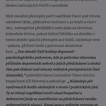
školení začínajících řidičů v autoškole.
Mezi závažné přestupky patří například řízení pod vlivem
návykové látky, překročení rychlosti o 40 km/h a více v
obci, nebezpečné předjíždění nebo jízda na červenou.
Jednoduše řečeno, pokud držitel řidičáku na zkoušku v
tomto období spáchá přestupek za 6 bodů, následuje trest
- pokuta, přičtení bodů a povinnost absolvovat
kurz.
„Ten obnáší čtyři hodiny dopravně-
psychologického pohovoru, kde je polovina věnována
příčinám dopravních nehod a jejich předcházení a druhá
část pak diskuzi nad tématy reálných protiprávních činů
účastníků,“
podotýká hlavní instruktor Týmu silniční
bezpečnosti Jiří Novotný a pokračuje:
„Následuje pět
vyučovacích hodin složených z teorie i praktických jízd.
Ty se věnují například teorii zásad bezpečné a
defenzivní jízdy se zaměřením na předcházení vzniku
nebezpečných situací, řízení auta v reálném provozu se