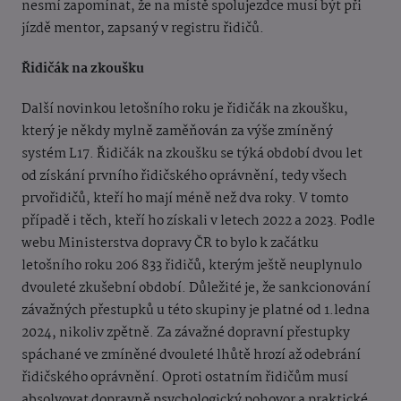
nesmí zapomínat, že na místě spolujezdce musí být při
jízdě mentor, zapsaný v registru řidičů.
Řidičák na zkoušku
Další novinkou letošního roku je řidičák na zkoušku,
který je někdy mylně zaměňován za výše zmíněný
systém L17. Řidičák na zkoušku se týká období dvou let
od získání prvního řidičského oprávnění, tedy všech
prvořidičů, kteří ho mají méně než dva roky. V tomto
případě i těch, kteří ho získali v letech 2022 a 2023.
Podle
webu Ministerstva dopravy ČR to bylo k začátku
letošního roku 206 833 řidičů, kterým ještě neuplynulo
dvouleté zkušební období. Důležité je, že sankcionování
závažných přestupků u této skupiny je platné od 1.ledna
2024, nikoliv zpětně. Za závažné dopravní přestupky
spáchané ve zmíněné dvouleté lhůtě hrozí až odebrání
řidičského oprávnění. Oproti ostatním řidičům musí
absolvovat dopravně psychologický pohovor a praktické