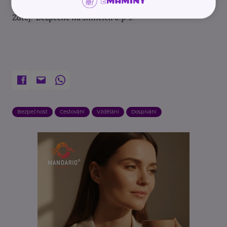
Zdroj: Bezpečně na silnicích o.p.s.
Bezpečnost
Cestování
Vzdělání
Dospívání