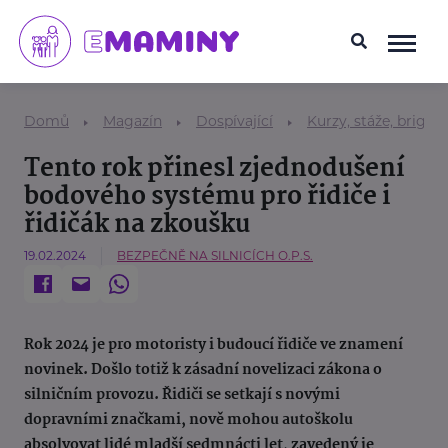
Domů
Magazín
Dospívající
Kurzy, stáže, brigád
Tento rok přinesl zjednodušení
bodového systému pro řidiče i
řidičák na zkoušku
19.02.2024
BEZPEČNĚ NA SILNICÍCH O.P.S.
Rok 2024 je pro motoristy i budoucí řidiče ve znamení
novinek. Došlo totiž k zásadní novelizaci zákona o
silničním provozu. Řidiči se setkají s novými
dopravními značkami, nově mohou autoškolu
absolvovat lidé mladší sedmnácti let, zavedený je