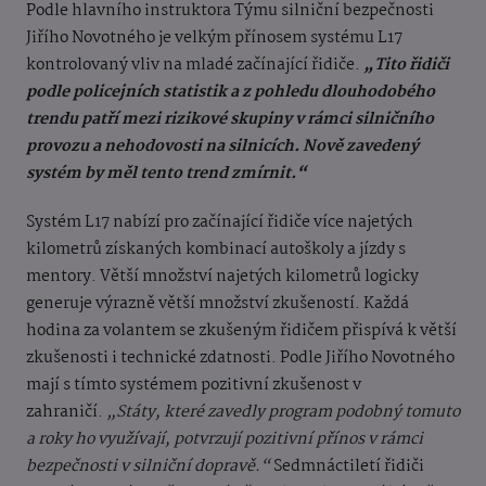
Podle hlavního instruktora Týmu silniční bezpečnosti
Jiřího Novotného je velkým přínosem systému L17
kontrolovaný vliv na mladé začínající řidiče.
„Tito řidiči
podle policejních statistik a z pohledu dlouhodobého
trendu patří mezi rizikové skupiny v rámci silničního
provozu a nehodovosti na silnicích. Nově zavedený
systém by měl tento trend zmírnit.“
Systém L17 nabízí pro začínající řidiče více najetých
kilometrů získaných kombinací autoškoly a jízdy s
mentory. Větší množství najetých kilometrů logicky
generuje výrazně větší množství zkušeností. Každá
hodina za volantem se zkušeným řidičem přispívá k větší
zkušenosti i technické zdatnosti. Podle Jiřího Novotného
mají s tímto systémem pozitivní zkušenost v
zahraničí.
„Státy, které zavedly program podobný tomuto
a roky ho využívají, potvrzují pozitivní přínos v rámci
bezpečnosti v silniční dopravě.“
Sedmnáctiletí řidiči