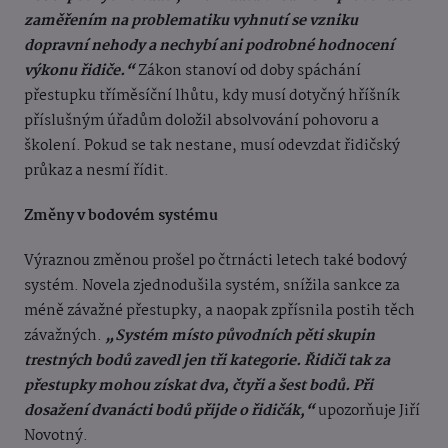
zaměřením na problematiku vyhnutí se vzniku
dopravní nehody a nechybí ani podrobné hodnocení
výkonu řidiče.“
Zákon stanoví od doby spáchání
přestupku tříměsíční lhůtu, kdy musí dotyčný hříšník
příslušným úřadům doložil absolvování pohovoru a
školení. Pokud se tak nestane, musí odevzdat řidičský
průkaz a nesmí řídit.
Změny v bodovém systému
Výraznou změnou prošel po čtrnácti letech také bodový
systém. Novela zjednodušila systém, snížila sankce za
méně závažné přestupky, a naopak zpřísnila postih těch
závažných.
„Systém místo původních pěti skupin
trestných bodů zavedl jen tři kategorie. Řidiči tak za
přestupky mohou získat dva, čtyři a šest bodů. Při
dosažení dvanácti bodů přijde o řidičák,“
upozorňuje Jiří
Novotný.