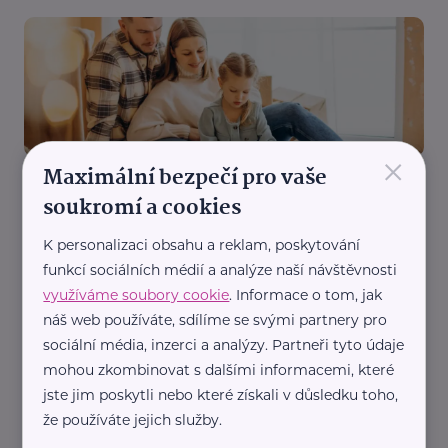
×
Maximální bezpečí pro vaše
Ministerstvo práce a sociálních věcí ČR
soukromí a cookies
Dávka státní sociální pomoci – superdávka
Finance
Legislativa
Podpora a pomoc
Příspěvky a dávky
K personalizaci obsahu a reklam, poskytování
funkcí sociálních médií a analýze naší návštěvnosti
využíváme soubory cookie
. Informace o tom, jak
náš web používáte, sdílíme se svými partnery pro
sociální média, inzerci a analýzy. Partneři tyto údaje
mohou zkombinovat s dalšími informacemi, které
jste jim poskytli nebo které získali v důsledku toho,
že používáte jejich služby.
Ministerstvo práce a sociálních věcí ČR