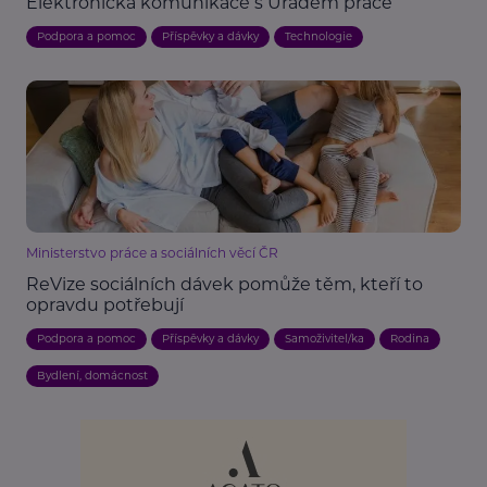
Elektronická komunikace s Úřadem práce
Podpora a pomoc
Příspěvky a dávky
Technologie
Ministerstvo práce a sociálních věcí ČR
ReVize sociálních dávek pomůže těm, kteří to
opravdu potřebují
Podpora a pomoc
Příspěvky a dávky
Samoživitel/ka
Rodina
Bydlení, domácnost