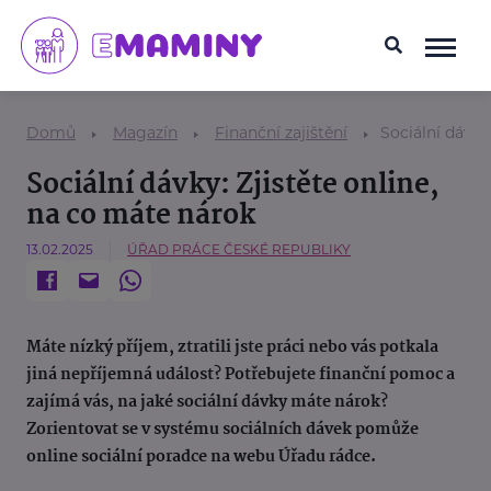
Domů
Magazín
Finanční zajištění
Sociální dávky
Sociální dávky: Zjistěte online,
na co máte nárok
13.02.2025
ÚŘAD PRÁCE ČESKÉ REPUBLIKY
Máte nízký příjem, ztratili jste práci nebo vás potkala
jiná nepříjemná událost? Potřebujete finanční pomoc a
zajímá vás, na jaké sociální dávky máte nárok?
Zorientovat se v systému sociálních dávek pomůže
online sociální poradce na webu Úřadu rádce.