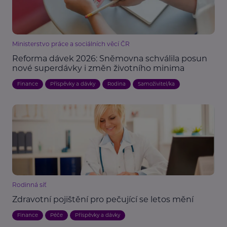
Ministerstvo práce a sociálních věcí ČR
Reforma dávek 2026: Sněmovna schválila posun
nové superdávky i změn životního minima
Finance
Příspěvky a dávky
Rodina
Samoživitel/ka
Rodinná síť
Zdravotní pojištění pro pečující se letos mění
Finance
Péče
Příspěvky a dávky