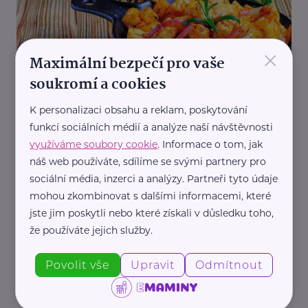
×
Maximální bezpečí pro vaše
soukromí a cookies
Pepa Nemrava
Nakládaný sýr aneb tip na chutný dárek
K personalizaci obsahu a reklam, poskytování
Recepty
Kuchař Pepa Nemrava
Vánoce
funkcí sociálních médií a analýze naší návštěvnosti
využíváme soubory cookie
. Informace o tom, jak
náš web používáte, sdílíme se svými partnery pro
sociální média, inzerci a analýzy. Partneři tyto údaje
mohou zkombinovat s dalšími informacemi, které
jste jim poskytli nebo které získali v důsledku toho,
že používáte jejich služby.
Povolit vše
Upravit
Odmítnout