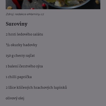
Zdroj: redakce eMaminy.cz
Suroviny
2 hrsti ledového salátu
½ okurky hadovky
150 g cherry rajčat
1 balení čerstvého sýra
1 chilli paprička
2 lžíce klíčených hrachových lupínků
olivový olej