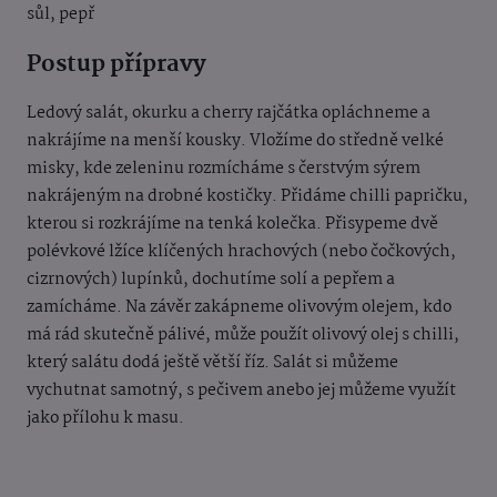
sůl, pepř
Postup přípravy
Ledový salát, okurku a cherry rajčátka opláchneme a
nakrájíme na menší kousky. Vložíme do středně velké
misky, kde zeleninu rozmícháme s čerstvým sýrem
nakrájeným na drobné kostičky. Přidáme chilli papričku,
kterou si rozkrájíme na tenká kolečka. Přisypeme dvě
polévkové lžíce klíčených hrachových (nebo čočkových,
cizrnových) lupínků, dochutíme solí a pepřem a
zamícháme. Na závěr zakápneme olivovým olejem, kdo
má rád skutečně pálivé, může použít olivový olej s chilli,
který salátu dodá ještě větší říz. Salát si můžeme
vychutnat samotný, s pečivem anebo jej můžeme využít
jako přílohu k masu.