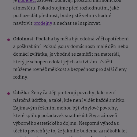
je
koberec,
zároveň dodávají prostoru harmonickou
atmosféru. Pokud stojíme před rozhodnutím, jaké
podlaze dát přednost, bude jistě velmi vhodné
navštívit
prodejny
a nechat se inspirovat.
Odolnost
: Podlaha by měla být odolná vůči opotřebení
a poškrábání. Pokud jsou v domácnosti malé děti nebo
domácí zvířátka, je vhodné se zaměřit na materiál,
který je schopen odolat jejich aktivitám. Zvážit
můžeme rovněž měkkost a bezpečnost pro další členy
rodiny.
Údržba
: Ženy častěji preferují povrchy, kde není
náročná údržba, a také, kde není vidět každé smítko.
Zajímavým řešením mohou být vinylové povrchy,
které splňují požadavek snadné údržby a zároveň
výborného estetického dojmu. Nesporná výhoda u
těchto povrchů je to, že jakmile budeme za několik let