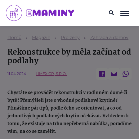
Domů
Magazín
Pro ženy
Zahrada a domov
Rekonstrukce by měla začínat od
podlahy
11.04.2024
LIMEX ČR, S.R.O.
Chystáte se provádět rekonstrukci v rodinném domě či
bytě? Přemýšleli jste o vhodné podlahové krytině?
Přinášíme pár tipů, podle čeho se orientovat, a co od
jednotlivých podlahových krytin očekávat. Vzhledem k
tomu, že existuje na trhu nepřeberná nabídka, poradíme
vám, na co se zaměřit.