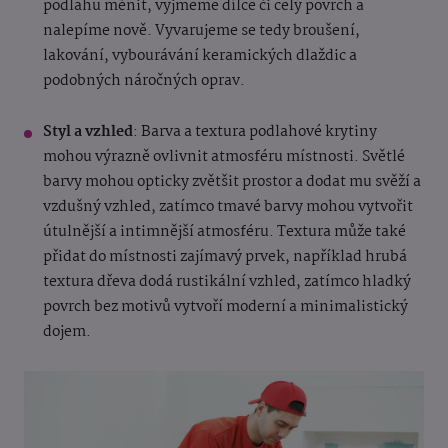
podlahu měnit, vyjmeme dílce či celý povrch a
nalepíme nově. Vyvarujeme se tedy broušení,
lakování, vybourávání keramických dlaždic a
podobných náročných oprav.
Styl a vzhled
: Barva a textura podlahové krytiny
mohou výrazně ovlivnit atmosféru místnosti. Světlé
barvy mohou opticky zvětšit prostor a dodat mu svěží a
vzdušný vzhled, zatímco tmavé barvy mohou vytvořit
útulnější a intimnější atmosféru. Textura může také
přidat do místnosti zajímavý prvek, například hrubá
textura dřeva dodá rustikální vzhled, zatímco hladký
povrch bez motivů vytvoří moderní a minimalistický
dojem.